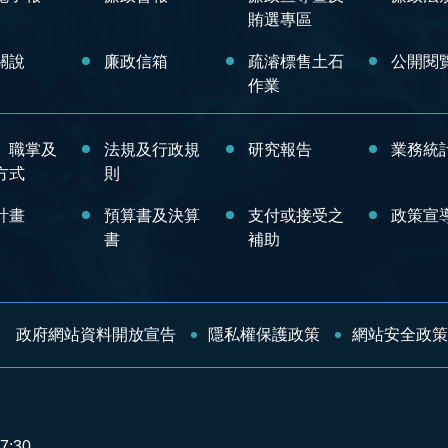
賄選專區
關說
廉政信箱
疏濬標售土石
公開閱
作業
、職掌及
法規及行政規
研究報告
業務統
方式
則
計畫
預算書及決算
支付或接受之
政策宣
書
補助
政府網站資料開放宣告
隱私權保護政策
網站安全政策
7:30