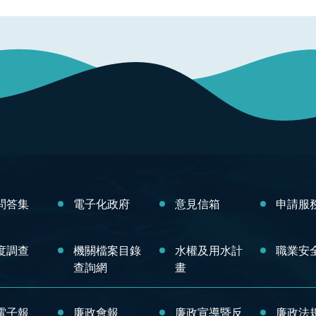
問答集
電子化政府
意見信箱
申請服
度調查
機關檔案目錄
水權及用水計
職業安
查詢網
畫
電子報
廉政會報
廉政宣導暨反
廉政法