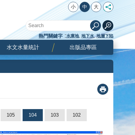
小
中
大
熱門關鍵字
水庫地
地下水
地層下陷
水文水量統計
出版品專區
_
105
104
103
102