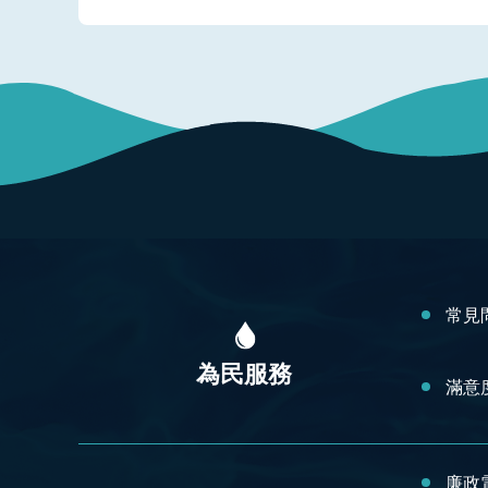
:::
常見
為民服務
滿意
廉政