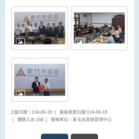
訊
公
開
網
站
導
覽
回
首
頁
意
見
上版日期：114-06-19
最後更新日期:114-06-19
信
瀏覽人次:
158
發佈單位：多元水資源管理中心
箱
常