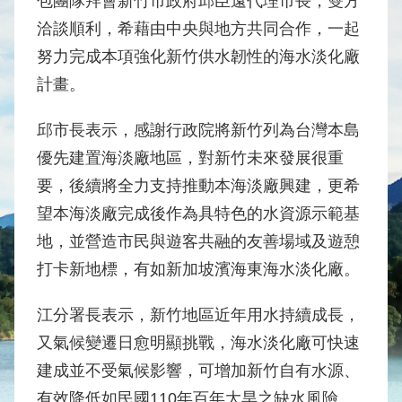
包團隊拜會新竹市政府邱臣遠代理市長，雙方
水
洽談順利，希藉由中央與地方共同合作，一起
庫
努力完成本項強化新竹供水韌性的海水淡化廠
壩
堰
計畫。
取
邱市長表示，感謝行政院將新竹列為台灣本島
供
優先建置海淡廠地區，對新竹未來發展很重
水
系
要，後續將全力支持推動本海淡廠興建，更希
統
望本海淡廠完成後作為具特色的水資源示範基
地，並營造市民與遊客共融的友善場域及遊憩
水
文
打卡新地標，有如新加坡濱海東海水淡化廠。
水
量
江分署長表示，新竹地區近年用水持續成長，
統
又氣候變遷日愈明顯挑戰，海水淡化廠可快速
計
建成並不受氣候影響，可增加新竹自有水源、
出
有效降低如民國110年百年大旱之缺水風險。