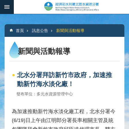
跳到主要內容區塊
:::
_
進
階
:::
搜
首頁
訊息公告
新聞與活動報導
尋
新聞與活動報導
本
分
北水分署拜訪新竹市政府，加速推
署
簡
動新竹海水淡化廠！
介
發布單位：多元水資源管理中心
水
文
為加速推動新竹海水淡化廠工程，北水分署今
概
(6/19)日上午由江明郎分署長率相關主管及統
況