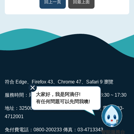
回上一頁
回最上面
見
問
答
English
政
府
網
站
資
:::
料
符合 Edge、Firefox 43、Chrome 47、Safari 9 瀏覽
開
放
大家好，我是阿滴仔!
服務時間：周一~ 週五 AM08:00 ~ 12:00 PM13:30 ~ 17:30
宣
有任何問題可以先問我噢!
地址：325006 桃園市龍潭區佳安里佳安路2號 電話：03-
告
4712001
隱
私
免付費電話：0800-200233 傳真：03-4713343
智能服務台