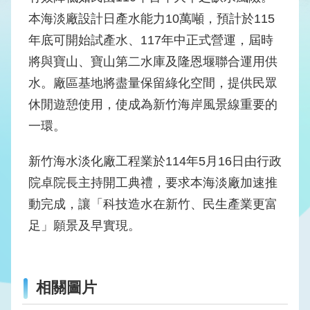
版
本海淡廠設計日產水能力10萬噸，預計於115
品
專
年底可開始試產水、117年中正式營運，屆時
區
將與寶山、寶山第二水庫及隆恩堰聯合運用供
水。廠區基地將盡量保留綠化空間，提供民眾
為
民
休閒遊憩使用，使成為新竹海岸風景線重要的
服
一環。
務
新竹海水淡化廠工程業於114年5月16日由行政
廉
政
院卓院長主持開工典禮，要求本海淡廠加速推
透
動完成，讓「科技造水在新竹、民生產業更富
明
足」願景及早實現。
專
區
政
相關圖片
府
資