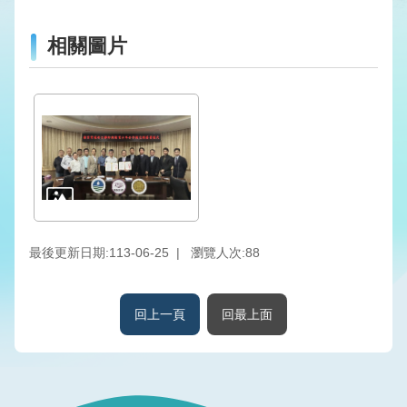
版
品
相關圖片
專
區
為
民
服
務
廉
政
最後更新日期:113-06-25
瀏覽人次:
88
透
明
專
回上一頁
回最上面
區
政
府
資