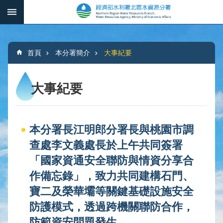
跳到主要內容區塊
:::
_
進
階
:::
搜
首頁
本分署簡介
大事紀要
尋
大事紀要
本
分
本分署長江明郎分署長與桃園市調
署
簡
查處李文義處長於上午共同簽署
介
「國家資通安全聯防與情資分享合
作備忘錄」，致力共同建構石門、
水
文
寶二及榮華壩等關鍵基礎設施安全
概
防護模式，透過跨機關聯防合作，
況
防範資安問題發生。