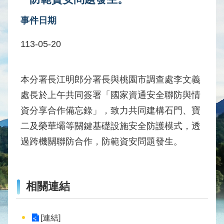
水
事件日期
庫
壩
113-05-20
堰
取
供
本分署長江明郎分署長與桃園市調查處李文義
水
處長於上午共同簽署「國家資通安全聯防與情
系
資分享合作備忘錄」，致力共同建構石門、寶
統
二及榮華壩等關鍵基礎設施安全防護模式，透
水
過跨機關聯防合作，防範資安問題發生。
文
水
量
統
相關連結
計
出
[連結]