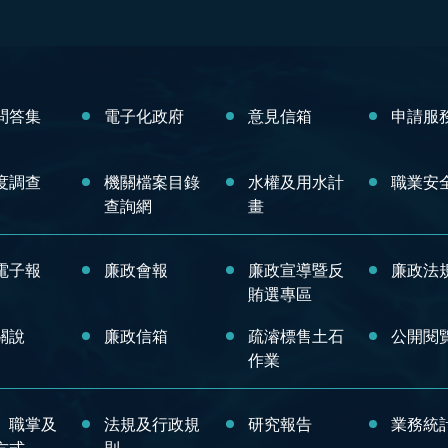
問答集
電子化政府
意見信箱
申請服
度調查
機關檔案目錄
水權及用水計
職業安
查詢網
畫
電子報
廉政會報
廉政宣導暨反
廉政法
賄選專區
關說
廉政信箱
疏濬標售土石
公開閱
作業
、職掌及
法規及行政規
研究報告
業務統