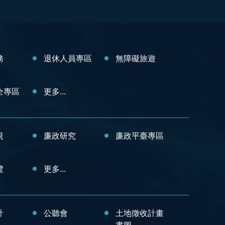
務
退休人員專區
無障礙旅遊
全專區
更多...
規
廉政研究
廉政平臺專區
覽
更多...
計
公聽會
土地徵收計畫