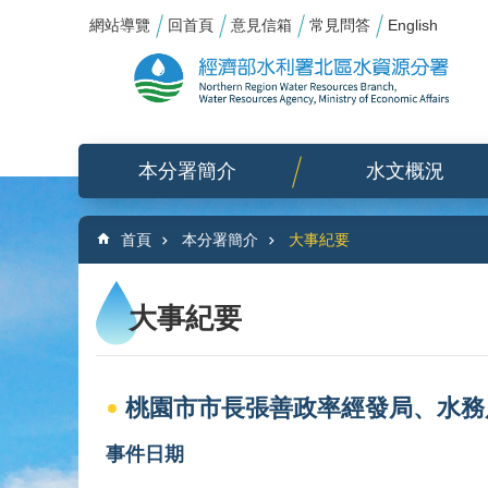
:::
_
跳到主要內容區塊
網站導覽
回首頁
意見信箱
常見問答
English
本分署簡介
水文概況
:::
首頁
本分署簡介
大事紀要
大事紀要
桃園市市長張善政率經發局、水務
事件日期