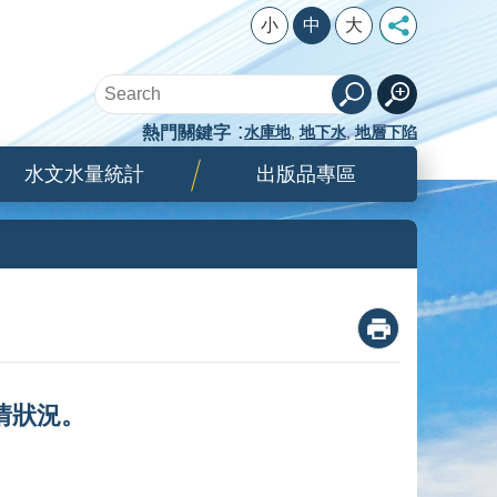
小
中
大
熱門關鍵字
水庫地
地下水
地層下陷
水文水量統計
出版品專區
_
情狀況。