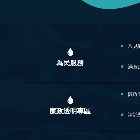
:::
常見
為民服務
滿意
廉政
廉政透明專區
請託