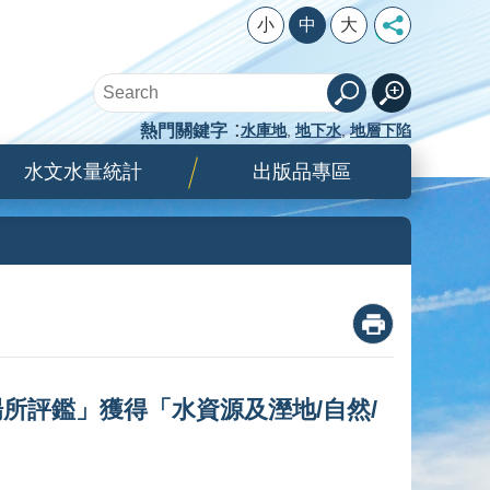
小
中
大
熱門關鍵字
水庫地
地下水
地層下陷
水文水量統計
出版品專區
_
所評鑑」獲得「水資源及溼地/自然/