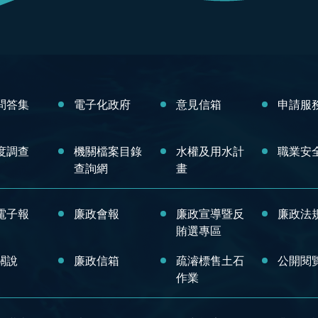
問答集
電子化政府
意見信箱
申請服
度調查
機關檔案目錄
水權及用水計
職業安
查詢網
畫
電子報
廉政會報
廉政宣導暨反
廉政法
賄選專區
關說
廉政信箱
疏濬標售土石
公開閱
作業