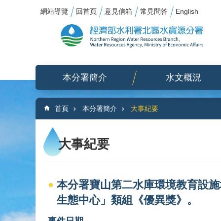
:::
_
跳到主要內容區塊
網站導覽
回首頁
意見信箱
常見問答
English
本分署簡介
水文概況
:::
首頁
本分署簡介
大事紀要
大事紀要
本分署寶山第二水庫環境教育設施
生態中心」類組《優異獎》。
事件日期