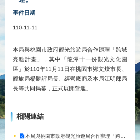
水
事件日期
庫
壩
110-11-11
堰
取
供
本局與桃園市政府觀光旅遊局合作辦理「跨域
水
亮點計畫」，其中「龍潭十一份觀光文化園
系
區」於
110
年
11
月
11
日在桃園市鄭文燦市長、
統
觀旅局楊勝評局長、經營廠商及本局江明郎局
水
長等共同揭幕，正式展開營運。
文
水
量
統
相關連結
計
出
本局與桃園市政府觀光旅遊局合作辦理「跨域亮點計畫」，其中「龍潭十一份觀光文化園區」於110年11月11日在桃園市鄭文燦市長、觀旅局楊勝評局長、經營廠商及本局江明郎局長等共同揭幕，正式展開營運。