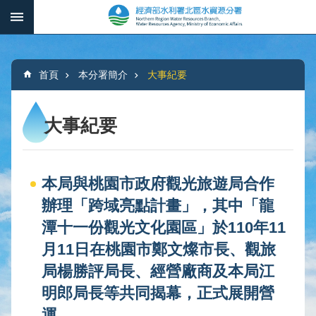
跳到主要內容區塊
:::
_
進
階
:::
搜
首頁
本分署簡介
大事紀要
尋
大事紀要
本
分
本局與桃園市政府觀光旅遊局合作
署
簡
辦理「跨域亮點計畫」，其中「龍
介
潭十一份觀光文化園區」於110年11
月11日在桃園市鄭文燦市長、觀旅
水
文
局楊勝評局長、經營廠商及本局江
概
明郎局長等共同揭幕，正式展開營
況
運。