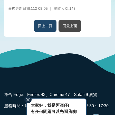
版
品
最後更新日期:112-09-05
瀏覽人次:
149
專
區
回上一頁
回最上面
為
民
服
務
廉
政
透
明
專
:::
區
符合 Edge、Firefox 43、Chrome 47、Safari 9 瀏覽
政
大家好，我是阿滴仔!
服務時間：周一~ 週五 AM08:00 ~ 12:00 PM13:30 ~ 17:30
府
有任何問題可以先問我噢!
資