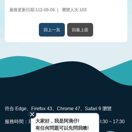
版
品
最後更新日期:112-09-05
瀏覽人次:
103
專
區
回上一頁
回最上面
為
民
服
務
廉
政
透
明
專
:::
區
符合 Edge、Firefox 43、Chrome 47、Safari 9 瀏覽
政
大家好，我是阿滴仔!
服務時間：周一~ 週五 AM08:00 ~ 12:00 PM13:30 ~ 17:30
府
有任何問題可以先問我噢!
資