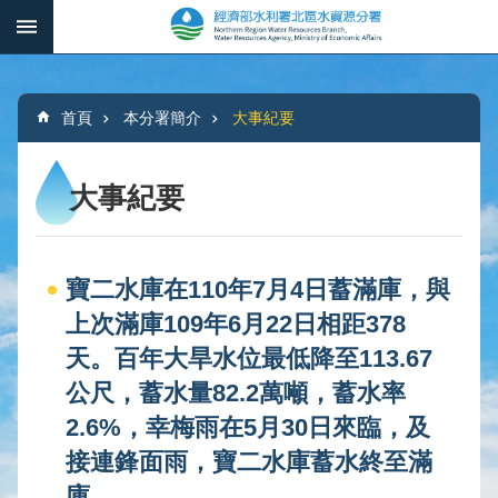
跳到主要內容區塊
:::
_
進
階
:::
搜
首頁
本分署簡介
大事紀要
尋
大事紀要
本
分
寶二水庫在110年7月4日蓄滿庫，與
署
簡
上次滿庫109年6月22日相距378
介
天。百年大旱水位最低降至113.67
公尺，蓄水量82.2萬噸，蓄水率
水
文
2.6%，幸梅雨在5月30日來臨，及
概
接連鋒面雨，寶二水庫蓄水終至滿
況
庫。