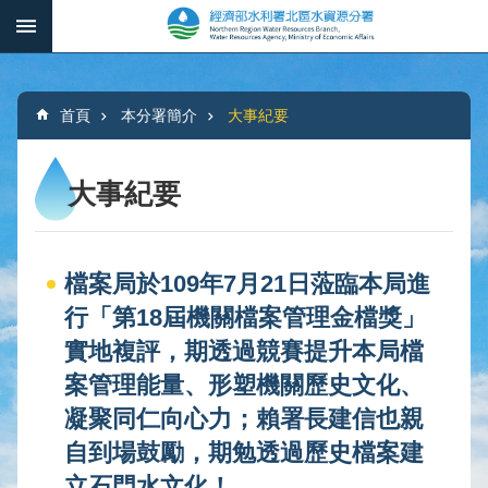
跳到主要內容區塊
:::
_
進
階
:::
搜
首頁
本分署簡介
大事紀要
尋
大事紀要
本
分
檔案局於109年7月21日蒞臨本局進
署
簡
行「第18屆機關檔案管理金檔獎」
介
實地複評，期透過競賽提升本局檔
案管理能量、形塑機關歷史文化、
水
文
凝聚同仁向心力；賴署長建信也親
概
自到場鼓勵，期勉透過歷史檔案建
況
立石門水文化！