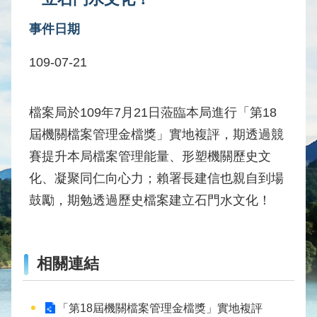
水
事件日期
庫
壩
109-07-21
堰
取
供
檔案局於109年7月21日蒞臨本局進行「第18
水
屆機關檔案管理金檔獎」實地複評，期透過競
系
賽提升本局檔案管理能量、形塑機關歷史文
統
化、凝聚同仁向心力；賴署長建信也親自到場
水
鼓勵，期勉透過歷史檔案建立石門水文化！
文
水
量
統
相關連結
計
出
「第18屆機關檔案管理金檔獎」實地複評