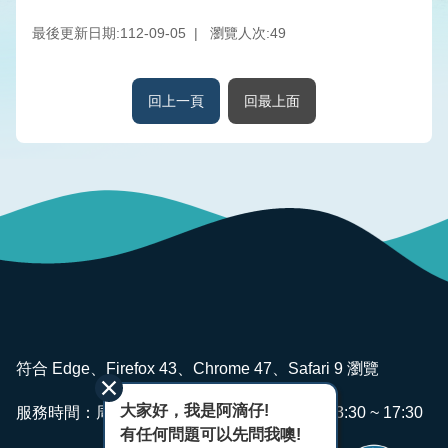
版
品
最後更新日期:112-09-05
瀏覽人次:
49
專
區
回上一頁
回最上面
為
民
服
務
廉
政
透
明
專
:::
區
符合 Edge、Firefox 43、Chrome 47、Safari 9 瀏覽
政
大家好，我是阿滴仔!
服務時間：周一~ 週五 AM08:00 ~ 12:00 PM13:30 ~ 17:30
府
有任何問題可以先問我噢!
資