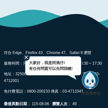
版
品
專
區
為
民
服
務
:::
符合 Edge、Firefox 43、Chrome 47、Safari 9 瀏覽
廉
大家好，我是阿滴仔!
政
服務時間：周一~ 週五 AM08:00 ~ 12:00 PM13:30 ~ 17:30
有任何問題可以先問我噢!
透
地址：325006 桃園市龍潭區佳安里佳安路2號 電話：03-
明
專
4712001
區
免付費電話：0800-200233 傳真：03-4713343
智能服務台
政
府
最後異動日期
瀏覽人次
115-08-06
49
資