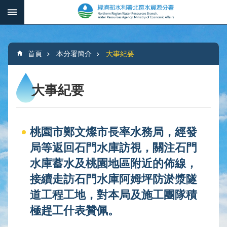
跳到主要內容區塊
:::
_
進
階
:::
搜
首頁
本分署簡介
大事紀要
尋
大事紀要
本
分
桃園市鄭文燦市長率水務局，經發
署
簡
局等返回石門水庫訪視，關注石門
介
水庫蓄水及桃園地區附近的佈線，
接續走訪石門水庫阿姆坪防淤漿隧
水
文
道工程工地，對本局及施工團隊積
概
極趕工什表贊佩。
況