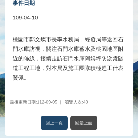
事件日期
水
庫
109-04-10
壩
堰
桃園市鄭文燦市長率水務局，經發局等返回石
取
供
門水庫訪視，關注石門水庫蓄水及桃園地區附
水
近的佈線，接續走訪石門水庫阿姆坪防淤漿隧
系
道工程工地，對本局及施工團隊積極趕工什表
統
贊佩。
水
文
水
最後更新日期:112-09-05
瀏覽人次:
49
量
統
計
回上一頁
回最上面
出