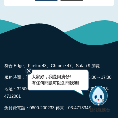
版
品
專
區
為
民
服
務
:::
廉
符合 Edge、Firefox 43、Chrome 47、Safari 9 瀏覽
政
透
大家好，我是阿滴仔!
服務時間：周一~ 週五 AM08:00 ~ 12:00 PM13:30 ~ 17:30
明
有任何問題可以先問我噢!
專
地址：325006 桃園市龍潭區佳安里佳安路2號 電話：03-
區
4712001
政
免付費電話：0800-200233 傳真：03-4713343
智能服務台
府
資