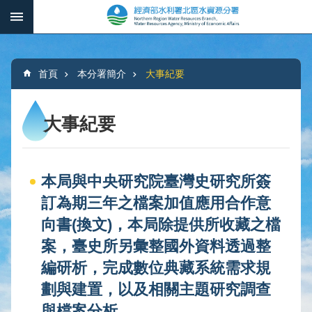
跳到主要內容區塊
:::
_
進
階
:::
搜
首頁
本分署簡介
大事紀要
尋
大事紀要
本
分
本局與中央研究院臺灣史研究所簽
署
簡
訂為期三年之檔案加值應用合作意
介
向書(換文)，本局除提供所收藏之檔
案，臺史所另彙整國外資料透過整
水
文
編研析，完成數位典藏系統需求規
概
劃與建置，以及相關主題研究調查
況
與檔案分析。