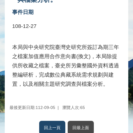
水
事件日期
庫
壩
108-12-27
堰
取
供
本局與中央研究院臺灣史研究所簽訂為期三年
水
之檔案加值應用合作意向書(換文)，本局除提
系
供所收藏之檔案，臺史所另彙整國外資料透過
統
整編研析，完成數位典藏系統需求規劃與建
水
置，以及相關主題研究調查與檔案分析。
文
水
量
最後更新日期:112-09-05
瀏覽人次:
65
統
計
出
回上一頁
回最上面