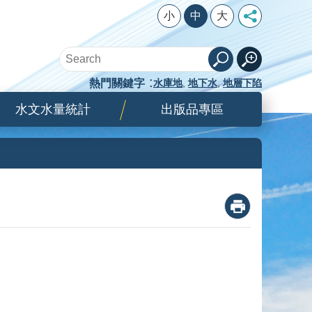
小
中
大
熱門關鍵字
水庫地
地下水
地層下陷
水文水量統計
出版品專區
_