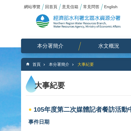
:::
_
跳到主要內容區塊
網站導覽
回首頁
意見信箱
常見問答
English
本分署簡介
水文概況
:::
首頁
本分署簡介
大事紀要
大事紀要
105年度第二次媒體記者餐訪活動
事件日期