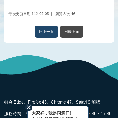
水
庫
最後更新日期:112-09-05
瀏覽人次:
46
壩
堰
回上一頁
回最上面
取
供
水
系
統
水
文
水
量
統
:::
計
符合 Edge、Firefox 43、Chrome 47、Safari 9 瀏覽
出
大家好，我是阿滴仔!
服務時間：周一~ 週五 AM08:00 ~ 12:00 PM13:30 ~ 17:30