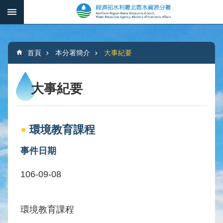
跳到主要內容區塊
:::
_
進
階
:::
搜
首頁
本分署簡介
大事紀要
尋
大事紀要
本
分
環境教育課程
署
簡
事件日期
介
106-09-08
水
文
概
環境教育課程
況