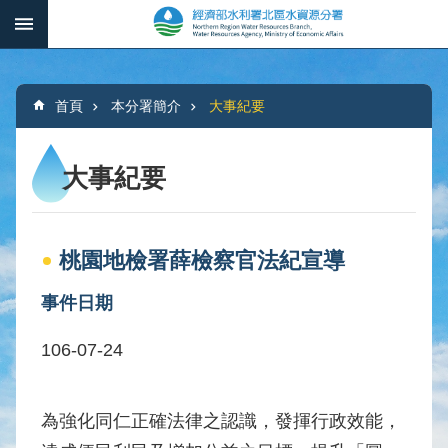
跳到主要內容區塊
:::
_
進
階
:::
搜
首頁
本分署簡介
大事紀要
尋
大事紀要
本
分
桃園地檢署薛檢察官法紀宣導
署
簡
事件日期
介
106-07-24
水
文
概
為強化同仁正確法律之認識，發揮行政效能，
況