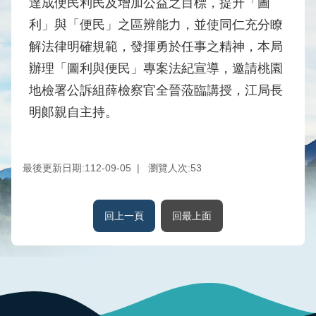
達成便民利民及增加公益之目標，提升「圖
水
利」與「便民」之區辨能力，並使同仁充分瞭
庫
解法律明確規範，發揮勇於任事之精神，本局
壩
堰
辦理「圖利與便民」專案法紀宣導，邀請桃園
地檢署公訴組薛檢察官全晉蒞臨講授，江局長
取
供
明郞親自主持。
水
系
統
最後更新日期:112-09-05
瀏覽人次:
53
水
文
回上一頁
回最上面
水
量
統
計
出