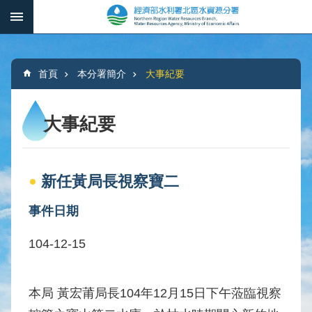
跳到主要內容區塊
:::
_
進
階
:::
搜
首頁
本分署簡介
大事紀要
尋
大事紀要
本
分
新任黃局長視察寶二
署
簡
事件日期
介
104-12-15
水
文
概
本局 黃宏莆局長104年12月15日下午蒞臨視察
況