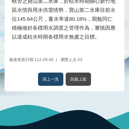
轄管之寶山第二水庫，於枯水時期關心新竹地
水
區水情與用水供需情勢，寶山第二水庫目前水
庫
位145.64公尺，蓄水率達80.18%，期勉同仁
壩
堰
積極做好各標用水調度之管理作為，審慎因應
以達成枯水時期各標用水無虞之目標。
取
供
水
系
最後更新日期:112-09-05
瀏覽人次:
53
統
水
回上一頁
回最上面
文
水
量
統
計
出