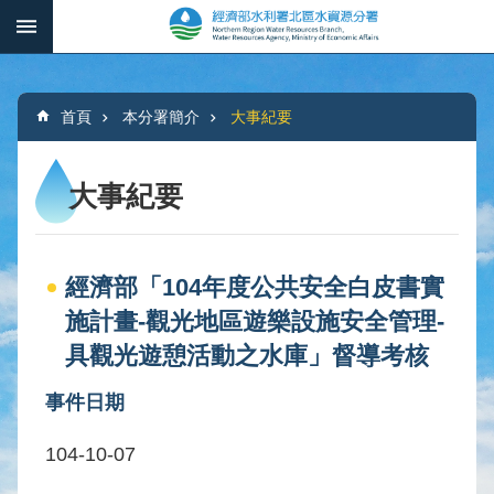
跳到主要內容區塊
:::
_
進
階
:::
搜
首頁
本分署簡介
大事紀要
尋
大事紀要
本
分
經濟部「104年度公共安全白皮書實
署
簡
施計畫-觀光地區遊樂設施安全管理-
介
具觀光遊憩活動之水庫」督導考核
水
事件日期
文
概
104-10-07
況