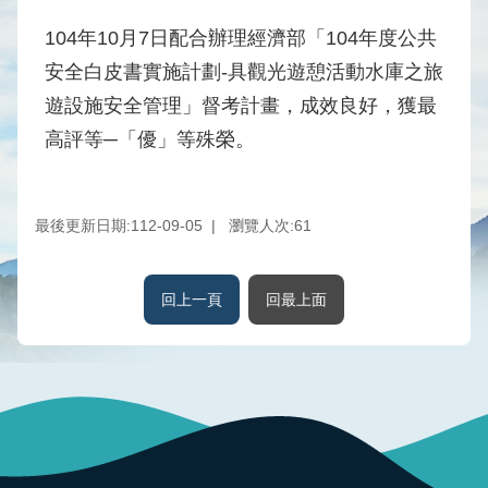
水
104年10月7日配合辦理經濟部「104年度公共
庫
安全白皮書實施計劃-具觀光遊憩活動水庫之旅
壩
堰
遊設施安全管理」督考計畫，成效良好，獲最
高評等─「優」等殊榮。
取
供
水
系
最後更新日期:112-09-05
瀏覽人次:
61
統
水
回上一頁
回最上面
文
水
量
統
計
出