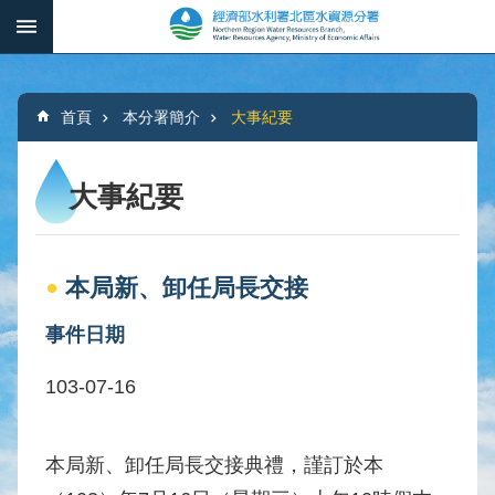
跳到主要內容區塊
:::
_
進
階
:::
搜
首頁
本分署簡介
大事紀要
尋
大事紀要
本
分
本局新、卸任局長交接
署
簡
事件日期
介
103-07-16
水
文
概
本局新、卸任局長交接典禮，謹訂於本
況