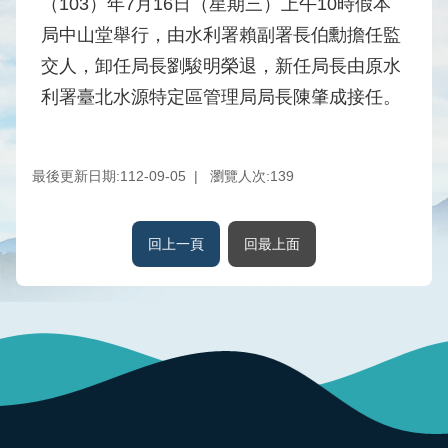
（103）年7月16日（星期三）上午10時假本
水
局中山堂舉行，由水利署賴副署長伯勳擔任監
庫
交人，卸任局長劉駿明榮退，新任局長由原水
壩
堰
利署臺北水源特定區管理局局長陳肇成接任。
取
供
最後更新日期:112-09-05
瀏覽人次:
139
水
系
統
回上一頁
回最上面
水
文
水
量
統
計
出