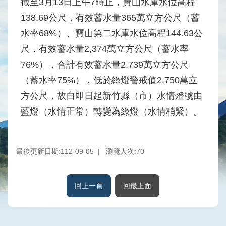
截至3月13日上午7時止，寶山水庫水位高程
水
138.69公尺，有效蓄水量365萬立方公尺（蓄
庫
水率68%）、寶山第二水庫水位高程144.63公
壩
堰
尺，有效蓄水量2,374萬立方公尺（蓄水率
76%），合計有效蓄水量2,739萬立方公尺
取
供
（蓄水率75%），低於綠燈警戒值2,750萬立
水
方公尺，故自即日起新竹縣（市）水情燈號由
系
藍燈（水情正常）轉變為綠燈（水情稍緊）。
統
水
文
最後更新日期:112-09-05
瀏覽人次:
70
水
量
統
回上一頁
回最上面
計
出