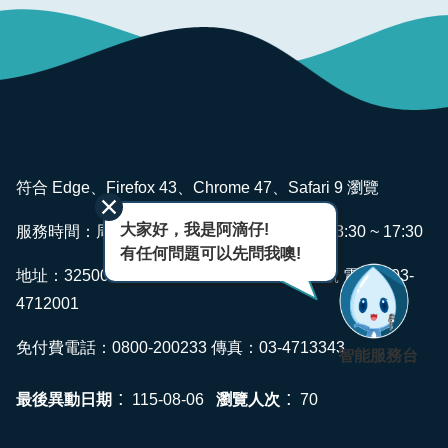
版
品
專
區
為
民
:::
服
符合 Edge、Firefox 43、Chrome 47、Safari 9 瀏覽
務
大家好，我是阿滴仔!
服務時間：周一~ 週五 AM08:00 ~ 12:00 PM13:30 ~ 17:30
廉
有任何問題可以先問我噢!
政
地址：325006 桃園市龍潭區佳安里佳安路2號 電話：03-
透
4712001
明
專
免付費電話：0800-200233 傳真：03-4713343
智能服務台
區
政
最後異動日期
瀏覽人次
115-08-06
70
府
資