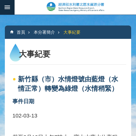
跳到主要內容區塊
:::
_
進
階
:::
搜
首頁
本分署簡介
大事紀要
尋
大事紀要
本
分
新竹縣（市）水情燈號由藍燈（水
署
簡
情正常）轉變為綠燈（水情稍緊）
介
事件日期
水
文
102-03-13
概
況