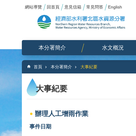
:::
_
跳到主要內容區塊
網站導覽
回首頁
意見信箱
常見問答
English
本分署簡介
水文概況
:::
首頁
本分署簡介
大事紀要
大事紀要
辦理人工增雨作業
事件日期