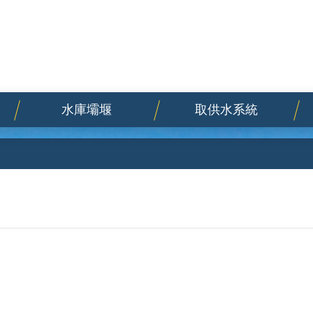
水庫壩堰
取供水系統