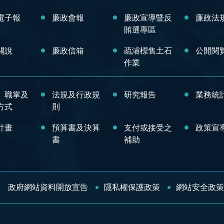
電子報
廉政會報
廉政宣導暨反
廉政法
賄選專區
關說
廉政信箱
疏濬標售土石
公開閱
作業
、職掌及
法規及行政規
研究報告
業務統
方式
則
計畫
預算書及決算
支付或接受之
政策宣
書
補助
政府網站資料開放宣告
隱私權保護政策
網站安全政策