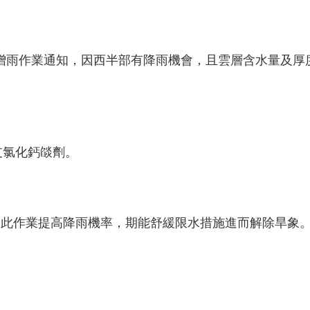
增雨作業通知，因西半部有降雨機會，且雲層含水量及厚
6支氯化鈣燄劑。
此作業提高降雨機率，期能舒緩限水措施進而解除旱象