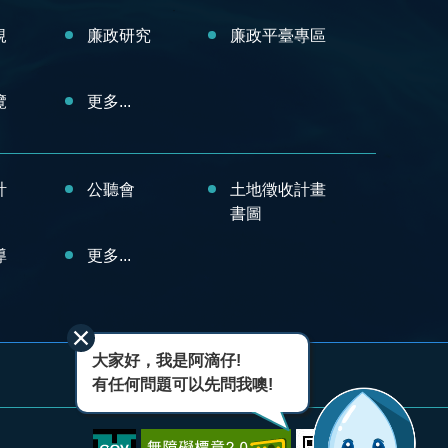
規
廉政研究
廉政平臺專區
覽
更多...
計
公聽會
土地徵收計畫
書圖
導
更多...
大家好，我是阿滴仔!
有任何問題可以先問我噢!