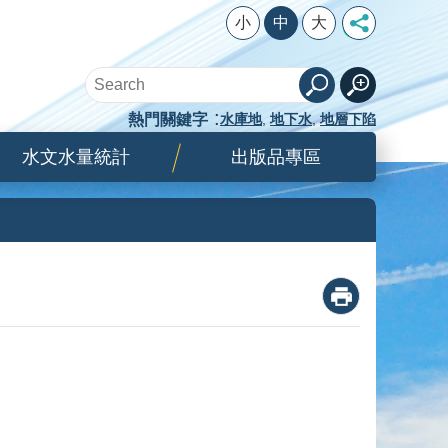
小
中
大
熱門關鍵字
水庫地
地下水
地層下陷
水文水量統計
出版品專區
_