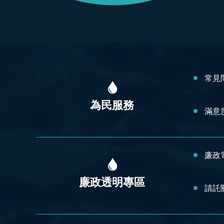
:::
常見
為民服務
滿意
廉政
廉政透明專區
請託