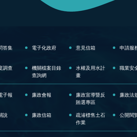
問答集
電子化政府
意見信箱
申請服
度調查
機關檔案目錄
水權及用水計
職業安
查詢網
畫
電子報
廉政會報
廉政宣導暨反
廉政法
賄選專區
關說
廉政信箱
疏濬標售土石
公開閱
作業