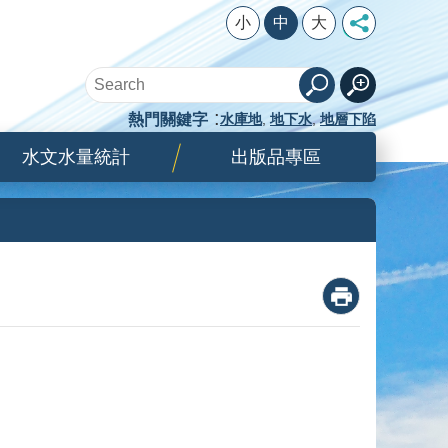
小
中
大
熱門關鍵字
水庫地
地下水
地層下陷
水文水量統計
出版品專區
_