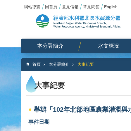
:::
_
跳到主要內容區塊
網站導覽
回首頁
意見信箱
常見問答
English
本分署簡介
水文概況
:::
首頁
本分署簡介
大事紀要
大事紀要
舉辦「102年北部地區農業灌溉與
事件日期