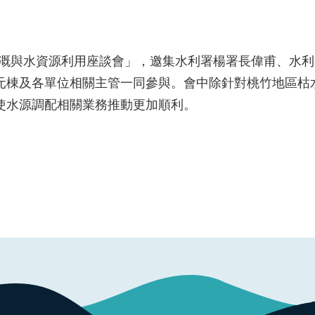
業灌溉與水資源利用座談會」，邀集水利署楊署長偉甫、水
元棟及各單位相關主管一同參與。會中除針對桃竹地區枯
使水源調配相關業務推動更加順利。