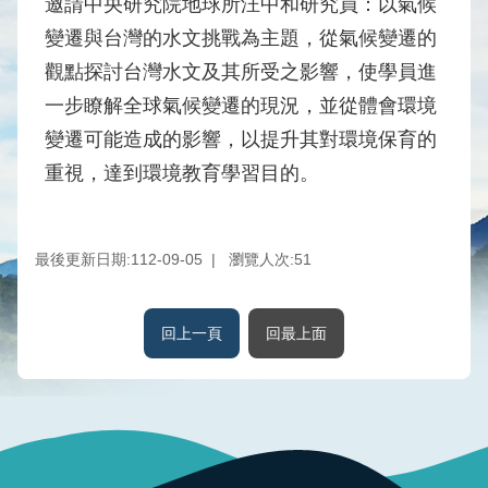
邀請中央研究院地球所汪中和研究員：以氣候
水
變遷與台灣的水文挑戰為主題，從氣候變遷的
庫
觀點探討台灣水文及其所受之影響，使學員進
壩
堰
一步瞭解全球氣候變遷的現況，並從體會環境
變遷可能造成的影響，以提升其對環境保育的
取
供
重視，達到環境教育學習目的。
水
系
統
最後更新日期:112-09-05
瀏覽人次:
51
水
文
回上一頁
回最上面
水
量
統
計
出