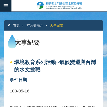
跳到主要內容區塊
:::
_
進
階
:::
搜
首頁
本分署簡介
大事紀要
尋
大事紀要
本
分
環境教育系列活動~氣候變遷與台灣
署
簡
的水文挑戰
介
事件日期
水
文
103-05-16
概
況