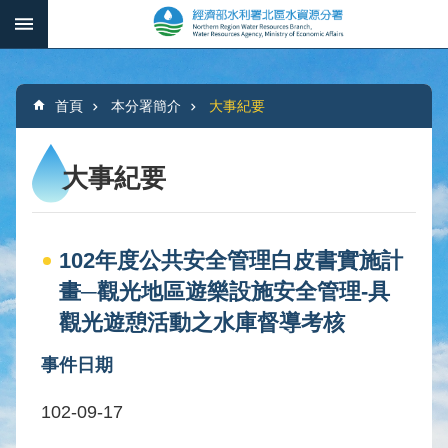
跳到主要內容區塊
:::
_
進
階
:::
搜
首頁
本分署簡介
大事紀要
尋
大事紀要
本
分
102年度公共安全管理白皮書實施計
署
簡
畫─觀光地區遊樂設施安全管理-具
介
觀光遊憩活動之水庫督導考核
水
事件日期
文
概
102-09-17
況