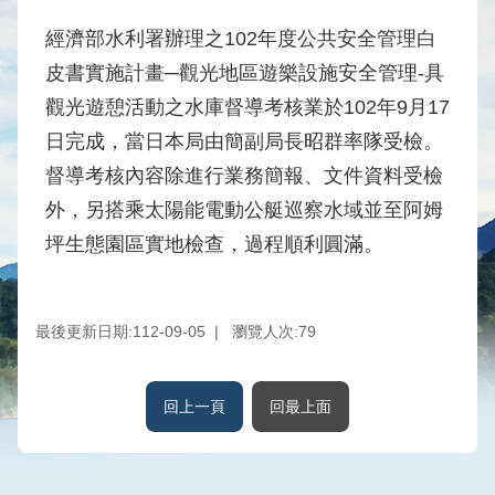
水
經濟部水利署辦理之102年度公共安全管理白
庫
皮書實施計畫─觀光地區遊樂設施安全管理-具
壩
堰
觀光遊憩活動之水庫督導考核業於102年9月17
日完成，當日本局由簡副局長昭群率隊受檢。
取
供
督導考核內容除進行業務簡報、文件資料受檢
水
外，另搭乘太陽能電動公艇巡察水域並至阿姆
系
坪生態園區實地檢查，過程順利圓滿。
統
水
文
最後更新日期:112-09-05
瀏覽人次:
79
水
量
統
回上一頁
回最上面
計
出