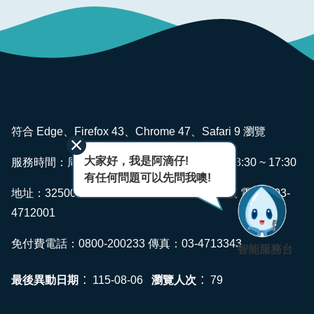
版
品
專
區
為
民
:::
服
符合 Edge、Firefox 43、Chrome 47、Safari 9 瀏覽
務
大家好，我是阿滴仔!
服務時間：周一~ 週五 AM08:00 ~ 12:00 PM13:30 ~ 17:30
廉
有任何問題可以先問我噢!
政
地址：325006 桃園市龍潭區佳安里佳安路2號 電話：03-
透
4712001
明
專
免付費電話：0800-200233 傳真：03-4713343
智能服務台
區
政
最後異動日期
瀏覽人次
115-08-06
79
府
資