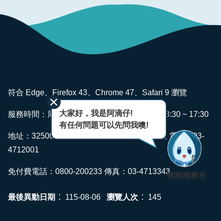
版
品
專
區
為
民
:::
服
符合 Edge、Firefox 43、Chrome 47、Safari 9 瀏覽
務
大家好，我是阿滴仔!
服務時間：周一~ 週五 AM08:00 ~ 12:00 PM13:30 ~ 17:30
廉
有任何問題可以先問我噢!
政
地址：325006 桃園市龍潭區佳安里佳安路2號 電話：03-
透
4712001
明
專
免付費電話：0800-200233 傳真：03-4713343
智能服務台
區
政
最後異動日期
瀏覽人次
115-08-06
145
府
資