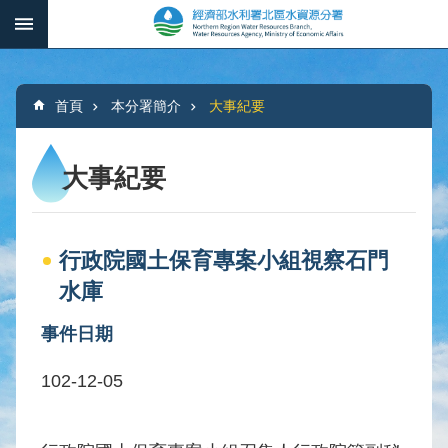
跳到主要內容區塊
:::
_
進
階
:::
搜
首頁
本分署簡介
大事紀要
尋
大事紀要
本
分
行政院國土保育專案小組視察石門
署
簡
水庫
介
事件日期
水
文
102-12-05
概
況