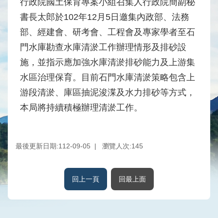
行政院國土保育專案小組召集人行政院簡副秘
水
書長太郎於102年12月5日邀集內政部、法務
庫
部、經建會、研考會、工程會及專家學者至石
壩
堰
門水庫勘查水庫清淤工作辦理情形及排砂設
施，並指示應加強水庫清淤排砂能力及上游集
取
供
水區治理保育。目前石門水庫清淤策略包含上
水
游段清淤、庫區抽泥浚渫及水力排砂等方式，
系
本局將持續積極辦理清淤工作。
統
水
文
最後更新日期:112-09-05
瀏覽人次:
145
水
量
統
回上一頁
回最上面
計
出