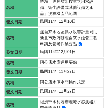
核釋「應具省水標章之用水設
備、衛生設備或其他設備之產
相
品」洗衣機產品範圍
關
民國114年12月10日
法
規
無自來水地區供水改善計畫補助
網
新北市政府辦理自來水延管工程
站
申請及管考作業要點
草
民國114年12月01日
案
預
阿公店水庫運用要點
告
民國114年11月27日
阿公店水庫水門操作規定
網
站
民國114年11月27日
導
覽
經濟部水利署辦理淹水感測器抽
查作業要點