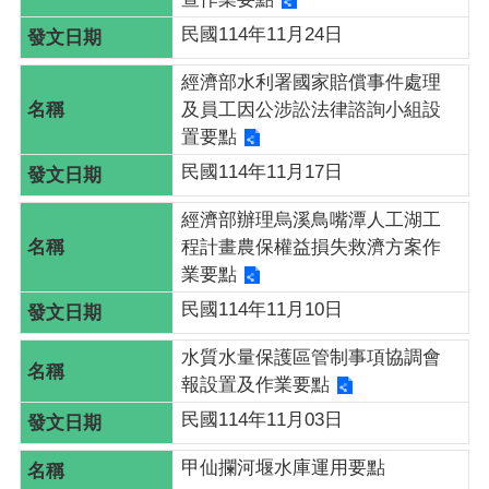
回
民國114年11月24日
首
頁
經濟部水利署國家賠償事件處理
及員工因公涉訟法律諮詢小組設
意
置要點
見
民國114年11月17日
信
箱
經濟部辦理烏溪鳥嘴潭人工湖工
程計畫農保權益損失救濟方案作
隱
業要點
私
民國114年11月10日
權
政
水質水量保護區管制事項協調會
策
報設置及作業要點
民國114年11月03日
網
站
甲仙攔河堰水庫運用要點
安