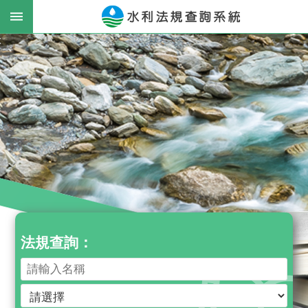
跳到主要內容區塊
:
進
階
搜
尋
最
新
消
息
法規查詢：
公
告
法
律