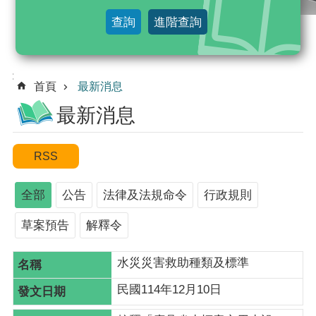
及
查詢
進階查詢
法
規
命
:::
令
首頁
最新消息
最新消息
行
政
規
則
全部
公告
法律及法規命令
行政規則
解
釋
草案預告
解釋令
令
綜
水災災害救助種類及標準
合
民國114年12月10日
查
詢