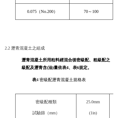
0.075
（
No.200
）
70
～
100
2.2
瀝青混凝土之組成
瀝青混凝土所用粒料經混合後密級配、粗級配之
級配及瀝青含
(
油
)
量依表
4
、表
6
規定。
表
4
密級
配瀝青混凝土規格表
密級配種類
25.0mm
試驗篩（
mm
）
(1in)