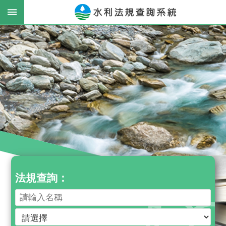
跳到主要內容區塊
:
進
階
搜
尋
最
新
消
息
法規查詢：
公
告
法
律