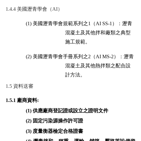
1.4.4
美國瀝青學會（
AI
）
(1)
美國瀝青學會規範系列之
1
（
AI SS-1
）：瀝青
混凝土及其他拌和廠類之典型
施工規範。
(2)
美國瀝青學會手冊系列之
2
（
AI MS-2
）：瀝青
混凝土及其他熱拌類之配合設
計方法。
1.5
資料送審
1.5.1
廠商資料
:
(1)
供應廠商登記證或設立之證明文件
(2)
固定污染源操作許可證
(3)
度量衡器檢定合格證書