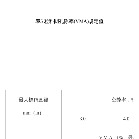
表
5
粒料間孔隙率
(VMA)
規定值
最大標稱直徑
空隙率，
%
mm
（
in
）
3.0
4.0
V.M.A.
（
%
，最小