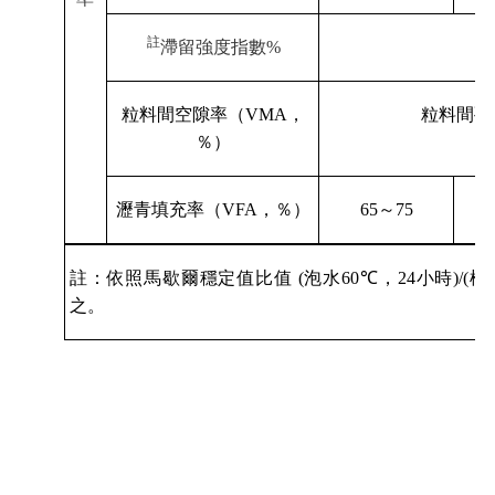
註
滯留強度指數
%
粒料間空隙率（
VMA
，
粒料間孔
％）
瀝青填充率（
VFA
，％）
65
～
75
註：依照馬歇爾穩定值比值
(
泡水
60℃
，
24
小時
)/(
標
之。