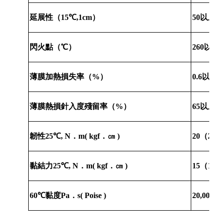
延展性（
15℃,1cm
）
50
以上
閃火點（℃）
260
以
薄膜加熱損失率（
%
）
0.6
以下
薄膜熱損針入度殘留率（
%
）
65
以上
韌性
25℃, N
．
m( kgf
．㎝
)
20
（
20
黏結力
25℃, N
．
m( kgf
．㎝
)
15
（
15
60℃
黏度
Pa
．
s( Poise )
20,000