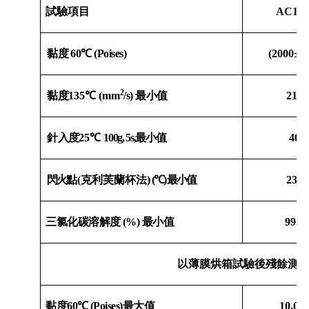
試驗項目
AC1-2
黏度
60℃ (Poises)
(2000±4
2
黏度
135℃ (mm
/s)
最小值
210
針入度
25℃
100g, 5s,
最小值
40
閃火點
(
克利芙蘭杯法
)
(℃)
最小值
230
三氯化碳溶解度
(%)
最小值
99.0
以薄膜烘箱試驗後殘餘測
黏度
60℃ (Poises)
最大值
10,00