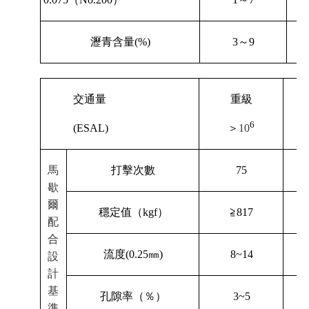
瀝青含量
(%)
3
～
9
交通量
重級
6
(ESAL)
＞
10
馬
打擊次數
75
歇
爾
≧
穩定值（
kgf
）
817
配
合
流度
(0.25
㎜
)
8~14
設
計
基
孔隙率（％）
3~5
準