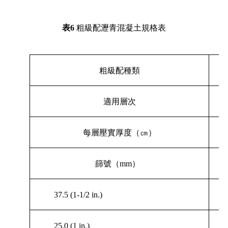
表
6
粗級配瀝青混凝土規格表
粗級配種類
適用層次
每層壓實厚度（㎝）
篩號（
mm
）
37.5 (1-1/2 in.)
25.0 (1 in.)