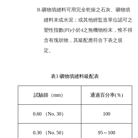
B.
礦物填縫料可用完全乾燥之石灰、礦物填
縫料末或水泥；或其他經監造單位認可之
塑性指數
(PI)
小於
4
之無機物粉末，惟不得
含有塊狀物，其級配應符合下表之規
定。
表
3
礦物填縫料級配表
試驗篩（
mm
）
通過百分率
(
％
)
0.60
（
No. 30
）
100
0.30
（
No. 50
）
95
～
100