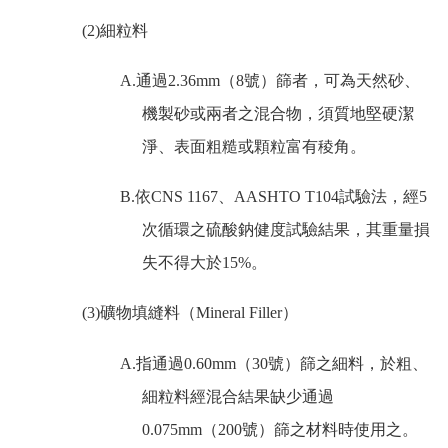
(2)
細粒料
A.
通過
2.36mm
（
8
號）篩者，可為天然砂、
機製砂或兩者之混合物，須質地堅硬潔
淨、表面粗糙或顆粒富有稜角。
B.
依
CNS 1167
、
AASHTO T104
試驗法，經
5
次循環之硫酸鈉健度試驗結果，其重量損
失不得大於
15%
。
(3)
礦物填縫料（
Mineral Filler
）
A.
指通過
0.60mm
（
30
號）篩之細料，於粗、
細粒料經混合結果缺少通過
0.075mm
（
200
號）篩之材料時使用之。