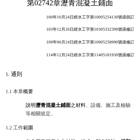
第
02742
章瀝青混凝土鋪面
相
100
年
10
月
24
日經水工字第
10005254130
號函頒訂
關
法
103
年
12
月
26
日經水工字第
10305332390
號函修訂
規
109
年
06
月
24
日經水工字第
10905258990
號函修訂
網
站
114年12月24日經水工字第11405181930號函修訂
草
案
通則
1.
預
告
1.1
本章
概要
說明
瀝青混凝土鋪面
之材料
、設備、施工及檢驗
網
等相關規定。
站
導
1.2
工作
範圍
覽