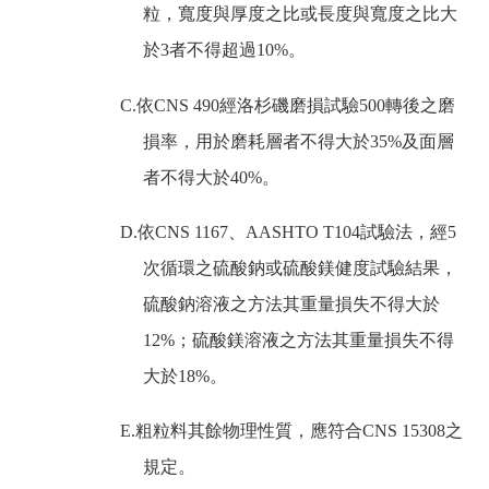
粒，寬度與厚度之比或長度與寬度之比大
於
3
者不得超過
10%
。
C.
依
CNS 490
經洛杉磯磨損試驗
500
轉後之磨
損率，用於磨耗層者不得大於
35%
及面層
者不得大於
40%
。
D.
依
CNS 1167
、
AASHTO T104
試驗法，經
5
次循環之硫酸鈉或硫酸鎂健度試驗結果，
硫酸鈉溶液之方法其重量損失不得大於
12%
；硫酸鎂溶液之方法其重量損失不得
大於
18%
。
E.
粗粒料其餘物理性質，應符合
CNS 15308
之
規定。