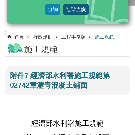
及
查詢
進階查詢
法
規
命
:::
令
首頁
行政規則
工程事務類
施工規範
施工規範
行
政
規
則
附件7 經濟部水利署施工規範第
02742章瀝青混凝土鋪面
解
釋
令
綜
合
經濟部水利署施工規範
查
詢