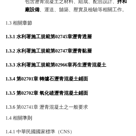
包含瀝青混凝土之材料、組成、配合設計、
拌和
回
廠設備
、
運送、舖築、壓實及檢驗等相關工作。
首
頁
1.3
相關
章節
意
1.3.1
水利署施工規範第
02745
章瀝青透層
見
信
1.3.2
水利署施工規範第
02747
章瀝青黏層
箱
1.3.3
水利署施工規範第
02966
章再生瀝青混凝土
隱
1.3.4
第
02701
章 轉爐石瀝青混凝土鋪面
私
權
1.3.5
第
02702
章 氧化碴瀝青混凝土鋪面
政
策
1.3.6
第
02741
章 瀝青混凝土之一般要求
網
1.4
相關
準則
站
安
1.4.1
中華民國國家標準（
CNS
）