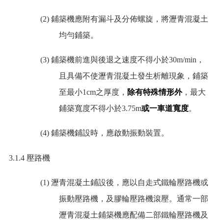
(2)
鋪築機應附有漏斗及分佈螺旋，將瀝青混凝土
均勻鋪築。
(3)
鋪築機前進與後退之速度不得小於
30m/min
，
且具備不使瀝青混凝土發生析離現象，鋪築
至最
小
1cm
之厚度，
除有特殊情形外
，最大
鋪築寬度不得小於
3.75m
或一車道寬度
。
(4)
鋪築機鋪設時，應啟動振動裝置。
3.1.4
壓路機
(1)
瀝青混凝土鋪設後，應以自走式鐵輪壓路機或
振動壓路機，及膠輪壓路機滾壓。通常一部
瀝青混凝土鋪築機應配備二部鐵輪壓路機及