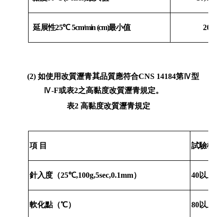
延展性
25℃
5cm/min (cm)
最小值
20
(2)
如使用改質瀝青
其
品質應符合
CNS 14184
第
Ⅳ
型
Ⅳ
-F
或表
2
之高黏度改質瀝青規定。
表
2
高黏度改質瀝青規定
項 目
試驗標
針入度（
25℃,100g,5sec,0.1mm
）
40
以上
軟化點（℃）
80
以上