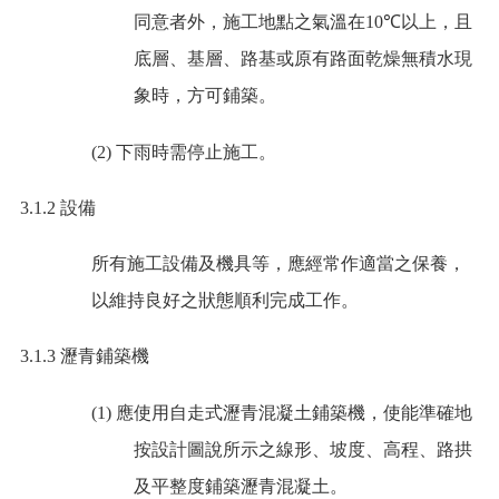
同意者外，施工地點之氣溫在
10℃
以上，且
底層、基層、路基或原有路面乾燥無積水現
象時，方可鋪築。
(2)
下雨時需停止施工。
3.1.2
設備
所有施工設備及機具等，應經常作適當之保養，
以維持良好之狀態順利完成工作。
3.1.3
瀝青鋪築機
(1)
應使用自走式瀝青混凝土鋪築機，使能準確地
按設計圖說所示之線形、坡度、高程、路拱
及平整度鋪築瀝青混凝土。