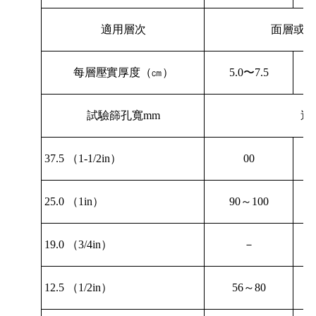
適用層次
面層或
每層壓實厚度
（㎝）
5.0
〜
7.5
試驗篩孔寬
mm
過
37.5
（
1-1/2in
）
00
25.0
（
1in
）
90
～
100
19.0
（
3/4in
）
－
12.5
（
1/2in
）
56
～
80