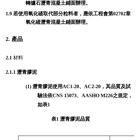
轉爐石瀝青混凝土鋪面辦理。
1.9
若使用氧化碴取代部分粒料者，應依工程會第
02702
章
氧化碴瀝青混凝土鋪面辦理。
2.
產品
2.1
材料
2.1.1
瀝青膠泥
(1)
瀝青膠泥使用
AC1-20
、
AC2-20
，其品質及試
驗法依
CNS 15073
、
AASHO M226
之規定，
如表
1
表
1
瀝青膠泥品質