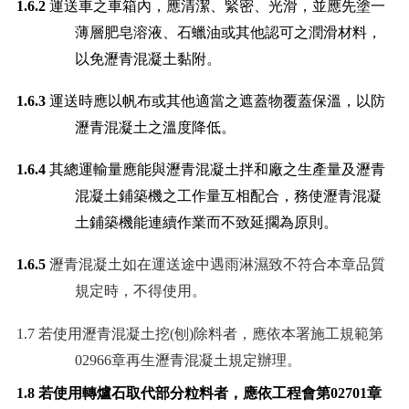
1.6.2
運送車之車箱內，應清潔、緊密、光滑，並應先塗一
薄層肥皂溶液、石蠟油或其他認可之潤滑材料，
以免瀝青混凝土黏附。
1.6.3
運送時應以帆布或其他適當之遮蓋物覆蓋保溫，以防
瀝青混凝土之溫度降低。
1.6.4
其總運輸量應能與瀝青混凝土拌和廠之生產量及瀝青
混凝土鋪築機之工作量互相配合，務使瀝青混凝
土鋪築機能連續作業而不致延擱為原則。
1.6.5
瀝青混凝土如在運送途中遇雨淋濕致不符合本章品質
規定時，不得使用。
1.7
若使用瀝青混凝土挖
(
刨
)
除料者，應依本署施工規範第
02966
章再生瀝青混凝土規定辦理。
1.8
若使用轉爐石取代部分粒料者，應依工程會第
02701
章