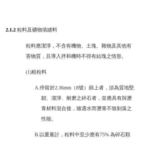
2.1.2
粒料及礦物填縫料
粒料應潔淨，不含有機物、土塊、雜物及其他有
害物質，且導入拌和機時不得有結塊之情形。
(1)
粗粒料
A.
停留於
2.36mm
（
8
號）篩上者，須為質地堅
韌、潔淨、耐磨之碎石者，並應具有與瀝
青材料混合後，雖遇水而瀝青不致剝落之
性能。
B.
以重量計，粒料中至少應有
75%
為碎石顆