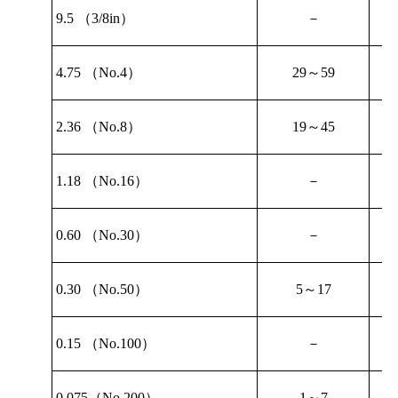
9.5
（
3/8in
）
－
4.75
（
No.4
）
29
～
59
2.36
（
No.8
）
19
～
45
1.18
（
No.16
）
－
0.60
（
No.30
）
－
0.30
（
No.50
）
5
～
17
0.15
（
No.100
）
－
0.075
（
No.200
）
1
～
7