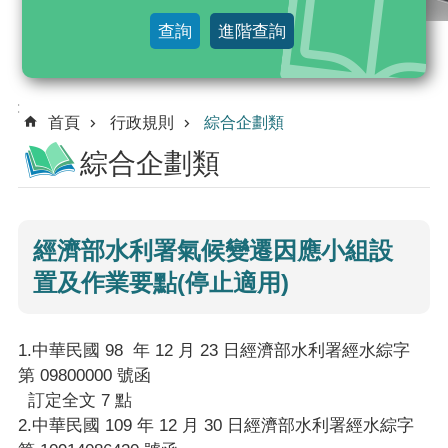
及
查詢
進階查詢
法
規
命
:::
令
首頁
行政規則
綜合企劃類
綜合企劃類
行
政
規
則
經濟部水利署氣候變遷因應小組設
置及作業要點(停止適用)
解
釋
令
1.中華民國 98 年 12 月 23 日經濟部水利署經水綜字
綜
第 09800000 號函
合
訂定全文 7 點
查
2.中華民國 109 年 12 月 30 日經濟部水利署經水綜字
詢