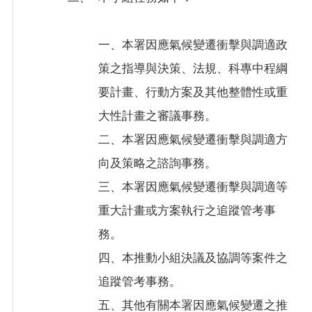
回
首
一、本署因應氣候變遷衝擊與調適政
頁
策之指導與決策、法規、科專中程綱
意
要計畫、行動方案及其他整體性或重
見
信
大性計畫之審議事務。
箱
二、本署因應氣候變遷衝擊與調適方
向及策略之諮詢事務。
隱
私
三、本署因應氣候變遷衝擊與調適等
權
重大計畫或方案執行之追蹤管考事
政
務。
策
四、本推動小組決議及協調等案件之
網
追蹤管考事務。
站
安
五、其他有關本署因應氣候變遷之推