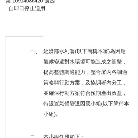
第 10914086420 號函
自即日停止適用
相
關
法
規
網
一、
經濟部水利署(以下簡稱本署)為因應
站
氣候變遷對水環境可能造成之衝擊，
草
案
提高整體調適能力，整合署內各調適
預
策略與行動方案，及協調署內分工，
告
並確保行動方案符合預期產出效益，
特設置氣候變遷因應小組(以下簡稱本
網
站
小組)。
導
覽
二、
本小組任務如下：