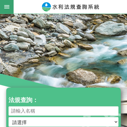
跳到主要內容區塊
:
進
階
搜
尋
最
新
消
息
法規查詢：
公
告
法
律