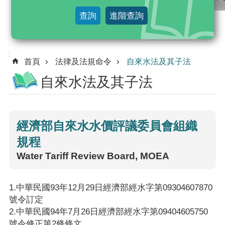
及
查詢
進階查詢
法
規
命
:::
令
首頁
法律及法規命令
自來水法及其子法
自來水法及其子法
行
政
規
則
經濟部自來水水價評議委員會組織
規程
解
釋
Water Tariff Review Board, MOEA
令
綜
1.中華民國93年12月29日經濟部經水字第09304607870
合
號令訂定
2.中華民國94年7月26日經濟部經水字第09404605750
查
號令修正第2條條文
詢