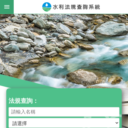
跳到主要內容區塊
:
進
階
搜
尋
最
新
消
息
法規查詢：
公
告
法
律