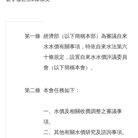
相
關
法
規
第一條
經濟部（以下簡稱本部）為審議自來
網
水水價有關事項，特依自來水法第六
站
十條規定，設置自來水水價評議委員
草
會（以下簡稱本會）。
案
預
告
第二條
本會任務如下：
網
一、水價及相關收費調整之審議事
站
導
項。
覽
二、其他有關水價研究及諮詢事項。