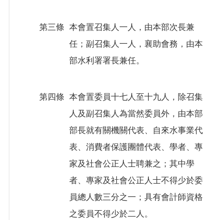
回
首
第三條
本會置召集人一人，由本部次長兼
頁
任；副召集人一人，襄助會務，由本
意
部水利署署長兼任。
見
信
箱
第四條
本會置委員十七人至十九人，除召集
人及副召集人為當然委員外，由本部
隱
私
部長就有關機關代表、自來水事業代
權
表、消費者保護團體代表、學者、專
政
家及社會公正人士聘兼之；其中學
策
者、專家及社會公正人士不得少於委
網
員總人數三分之一；具有會計師資格
站
安
之委員不得少於二人。