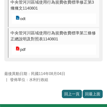
中央管河川區域使用行為規費收費標準修正第3
絛絛文1140801
odt
中央管河川區域使用行為規費收費標準第三條修
正總說明及對照表1140801
pdf
最後異動日期：民國114年08月04日
發佈單位：水利行政組
回上一頁
回最上面
: