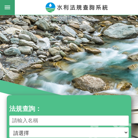
跳到主要內容區塊
:
進
階
搜
尋
最
新
消
息
法規查詢：
公
告
法
律