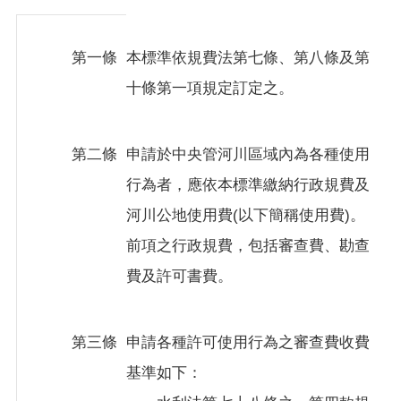
回
首
第一條
本標準依規費法第七條、第八條及第
頁
十條第一項規定訂定之。
意
見
信
第二條
申請於中央管河川區域內為各種使用
箱
行為者，應依本標準繳納行政規費及
隱
河川公地使用費(以下簡稱使用費)。
私
前項之行政規費，包括審查費、勘查
權
費及許可書費。
政
策
第三條
申請各種許可使用行為之審查費收費
網
站
基準如下：
安