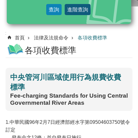
及
查詢
進階查詢
法
規
命
:::
令
首頁
法律及法規命令
各項收費標準
各項收費標準
行
政
規
則
中央管河川區域使用行為規費收費
標準
解
釋
Fee-charging Standards for Using Central
令
Governmental River Areas
綜
合
1.
中華民國
96
年
2
月
7
日經濟部經水字第
09504603750
號令
查
訂定
詢
發布全文
12
條；並自發布日施行