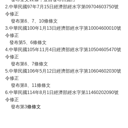
2.
中華民國
97
年
7
月
15
日經濟部經水字第
09704603750
號
相
令修正
關
發布第
6
、
7
、
10
條條文
法
3.
中華民國
100
年
1
月
13
日經濟部經水字第
10004600010
號
規
令修正
網
發布第
5
、
6
條條文
站
4.
中華民國
105
年
11
月
4
日經濟部經水字第
10504605470
號
令修正
草
發布第
6
、
7
條條文
案
5.
中華民國
106
年
5
月
12
日經濟部經水字第
10604602030
號
預
令修正
告
發布第
8
、
11
條條文
6.
中華民國
114
年
8
月
1
日經濟部經水字第
11460202090
號
網
令修正
站
發布第
3
條條文
導
覽