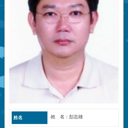
‧姓 名：彭志雄