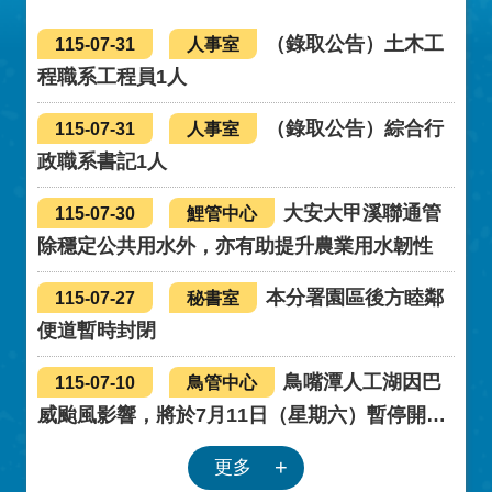
見諒。
（錄取公告）土木工
115-07-31
人事室
程職系工程員1人
（錄取公告）綜合行
115-07-31
人事室
政職系書記1人
大安大甲溪聯通管
115-07-30
鯉管中心
除穩定公共用水外，亦有助提升農業用水韌性
本分署園區後方睦鄰
115-07-27
秘書室
便道暫時封閉
鳥嘴潭人工湖因巴
115-07-10
鳥管中心
威颱風影響，將於7月11日（星期六）暫停開
放。
更多