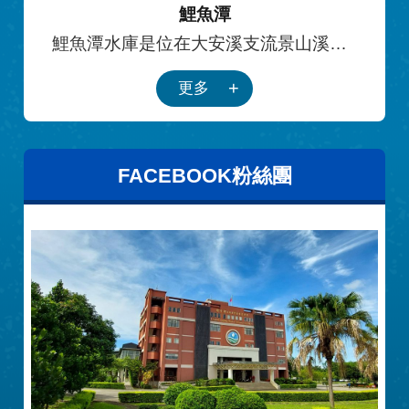
鯉魚潭
鯉魚潭水庫是位在大安溪支流景山溪
上，在山線縱貫鐵路東方約兩公里，集
更多
水面積53.45平方公里，橫跨三義、大湖
與卓蘭三個鄉鎮。本水庫設立目的為解
決台中縣市、苗栗等地區日益增加的民
生用水、工業用水與農業用水。
FACEBOOK粉絲團