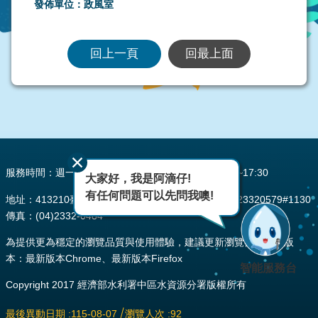
發佈單位：政風室
回上一頁
回最上面
:::
服務時間：週一至週五 AM08:00~12:00 PM13:30~17:30
大家好，我是阿滴仔!
有任何問題可以先問我噢!
地址：413210臺中市霧峰區峰堤路195號 電話：(04)23320579#1130
傳真：(04)2332-0484
為提供更為穩定的瀏覽品質與使用體驗，建議更新瀏覽器至以下版
本：最新版本Chrome、最新版本Firefox
智能服務台
Copyright 2017 經濟部水利署中區水資源分署版權所有
最後異動日期
115-08-07
瀏覽人次
92