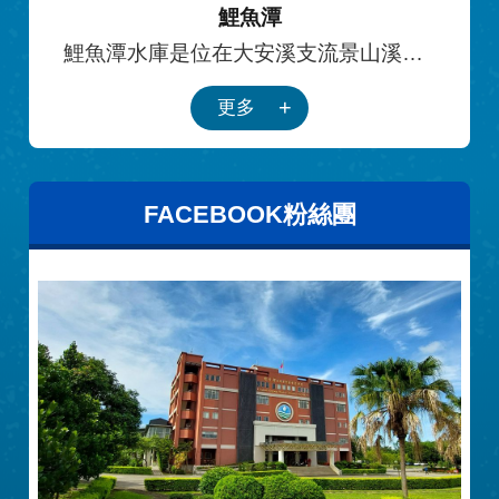
鯉魚潭
鯉魚潭水庫是位在大安溪支流景山溪
上，在山線縱貫鐵路東方約兩公里，集
更多
水面積53.45平方公里，橫跨三義、大湖
與卓蘭三個鄉鎮。本水庫設立目的為解
決台中縣市、苗栗等地區日益增加的民
生用水、工業用水與農業用水。
FACEBOOK粉絲團