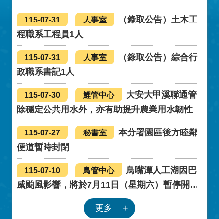
見諒。
（錄取公告）土木工
115-07-31
人事室
程職系工程員1人
（錄取公告）綜合行
115-07-31
人事室
政職系書記1人
大安大甲溪聯通管
115-07-30
鯉管中心
除穩定公共用水外，亦有助提升農業用水韌性
本分署園區後方睦鄰
115-07-27
秘書室
便道暫時封閉
鳥嘴潭人工湖因巴
115-07-10
鳥管中心
威颱風影響，將於7月11日（星期六）暫停開
放。
更多