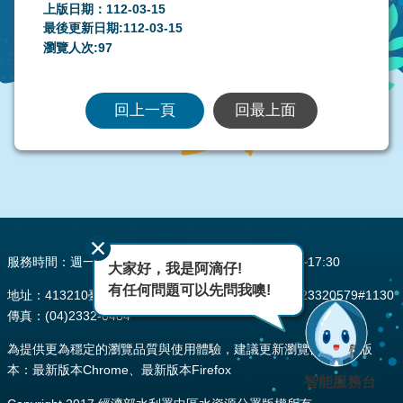
上版日期：112-03-15
最後更新日期:112-03-15
瀏覽人次:
97
回上一頁
回最上面
:::
服務時間：週一至週五 AM08:00~12:00 PM13:30~17:30
大家好，我是阿滴仔!
有任何問題可以先問我噢!
地址：413210臺中市霧峰區峰堤路195號 電話：(04)23320579#1130
傳真：(04)2332-0484
為提供更為穩定的瀏覽品質與使用體驗，建議更新瀏覽器至以下版
本：最新版本Chrome、最新版本Firefox
智能服務台