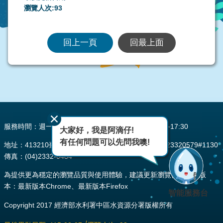
瀏覽人次:
93
回上一頁
回最上面
:::
服務時間：週一至週五 AM08:00~12:00 PM13:30~17:30
大家好，我是阿滴仔!
有任何問題可以先問我噢!
地址：413210臺中市霧峰區峰堤路195號 電話：(04)23320579#1130
傳真：(04)2332-0484
為提供更為穩定的瀏覽品質與使用體驗，建議更新瀏覽器至以下版
本：最新版本Chrome、最新版本Firefox
智能服務台
Copyright 2017 經濟部水利署中區水資源分署版權所有