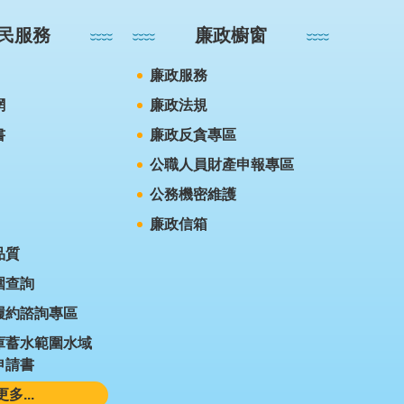
民服務
廉政櫥窗
廉政服務
網
廉政法規
書
廉政反貪專區
公職人員財產申報專區
公務機密維護
廉政信箱
品質
圍查詢
履約諮詢專區
庫蓄水範圍水域
申請書
更多...