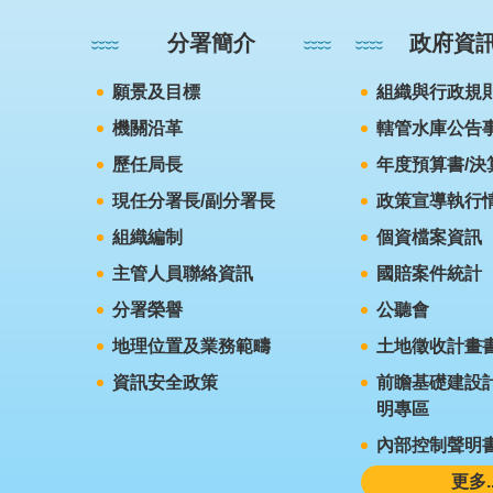
分署簡介
政府資
願景及目標
組織與行政規
機關沿革
轄管水庫公告
歷任局長
年度預算書/決
現任分署長/副分署長
政策宣導執行
組織編制
個資檔案資訊
主管人員聯絡資訊
國賠案件統計
分署榮譽
公聽會
地理位置及業務範疇
土地徵收計畫
資訊安全政策
前瞻基礎建設計
明專區
內部控制聲明
更多..