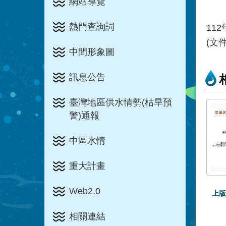
網站導覽
熱門查詢詞
11
(文
中間形象圖
訊息公告
臺灣地區供水情勢(枯旱預
警)通報
中區水情
重大計畫
Web2.0
上版
相關連結