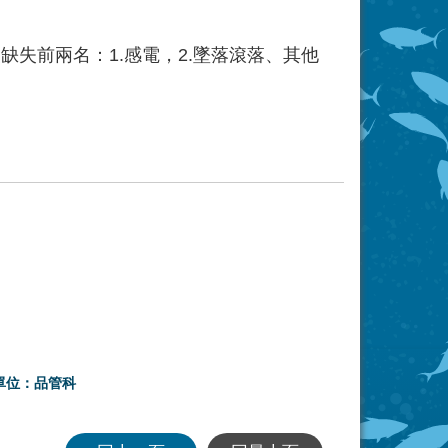
災缺失前兩名：1.感電，2.墜落滾落、其他
單位：品管科