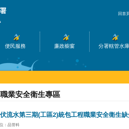
_
回首
便民服務
廉政櫥窗
分署轄管水
職業安全衛生專區
伏流水第三期(工區2)統包工程職業安全衛生
位：品管科