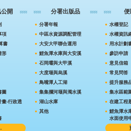
訊公開
分署出版品
便
則
分署年報
水權登記
事項
中區水資源調配管理
水權資訊
算書
大安大甲聯合運用
用水計劃
情形
鯉魚潭水庫與大安溪
參訪申請
石岡壩與大甲溪
意見信箱
大度堰與烏溪
常見問答
鳥嘴潭人工湖
提升服務
書圖
集集攔河堰與濁水溪
集水區範
畫-行政透
湖山水庫
在建工程
其他
鯉魚潭水
書
水面使用
.