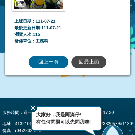
上版日期：111-07-21
最後更新日期:111-07-21
瀏覽人次:
115
發佈單位：工務科
回上一頁
回最上面
:::
服務時間：週一至週五 AM08:00~12:00 PM13:30~17:30
大家好，我是阿滴仔!
有任何問題可以先問我噢!
地址：413210臺中市霧峰區峰堤路195號 電話：(04)23320579#1130
傳真：(04)2332-0484