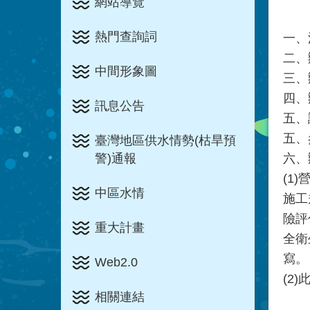
網站導覽
熱門查詢詞
一、
二、
中間形象圖
三、
四、
訊息公告
五、
五、
臺灣地區供水情勢(枯旱預
六、
警)通報
(1
中區水情
施工
險評
重大計畫
全衛
寫。
Web2.0
(2
相關連結