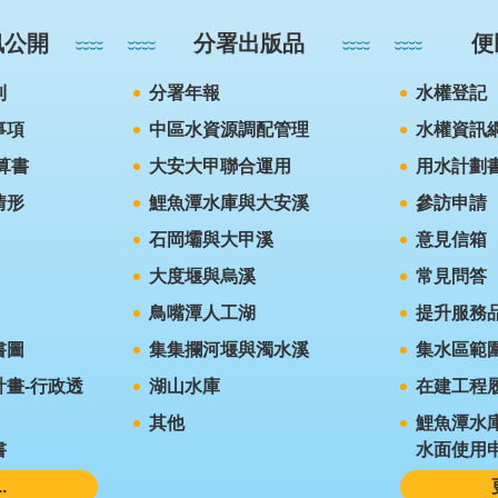
訊公開
分署出版品
便
則
分署年報
水權登記
事項
中區水資源調配管理
水權資訊
算書
大安大甲聯合運用
用水計劃
情形
鯉魚潭水庫與大安溪
參訪申請
石岡壩與大甲溪
意見信箱
大度堰與烏溪
常見問答
鳥嘴潭人工湖
提升服務
書圖
集集攔河堰與濁水溪
集水區範
畫-行政透
湖山水庫
在建工程
其他
鯉魚潭水
書
水面使用
.