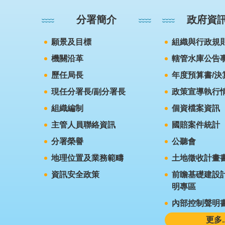
分署簡介
政府資
願景及目標
組織與行政規
機關沿革
轄管水庫公告
歷任局長
年度預算書/決
現任分署長/副分署長
政策宣導執行
組織編制
個資檔案資訊
主管人員聯絡資訊
國賠案件統計
分署榮譽
公聽會
地理位置及業務範疇
土地徵收計畫
資訊安全政策
前瞻基礎建設計
明專區
內部控制聲明
更多..