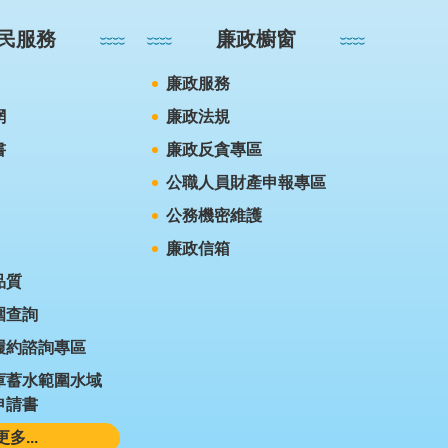
民服務
廉政櫥窗
廉政服務
網
廉政法規
書
廉政反貪專區
公職人員財產申報專區
公務機密維護
廉政信箱
品質
圍查詢
履約諮詢專區
庫蓄水範圍水域
申請書
更多...