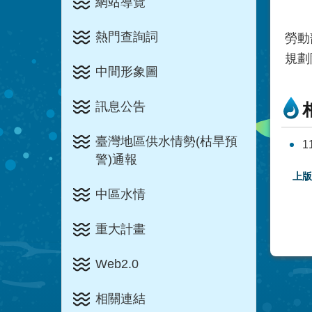
網站導覽
熱門查詢詞
勞動
規劃
中間形象圖
訊息公告
臺灣地區供水情勢(枯旱預
1
警)通報
上版
中區水情
重大計畫
Web2.0
相關連結