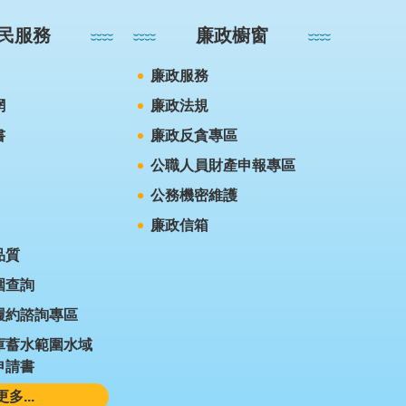
民服務
廉政櫥窗
廉政服務
網
廉政法規
書
廉政反貪專區
公職人員財產申報專區
公務機密維護
廉政信箱
品質
圍查詢
履約諮詢專區
庫蓄水範圍水域
申請書
更多...