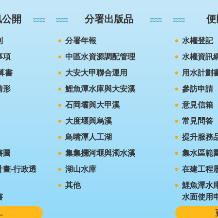
訊公開
分署出版品
便
則
分署年報
水權登記
事項
中區水資源調配管理
水權資訊
算書
大安大甲聯合運用
用水計劃
情形
鯉魚潭水庫與大安溪
參訪申請
石岡壩與大甲溪
意見信箱
大度堰與烏溪
常見問答
鳥嘴潭人工湖
提升服務
書圖
集集攔河堰與濁水溪
集水區範
畫-行政透
湖山水庫
在建工程
其他
鯉魚潭水
書
水面使用
.