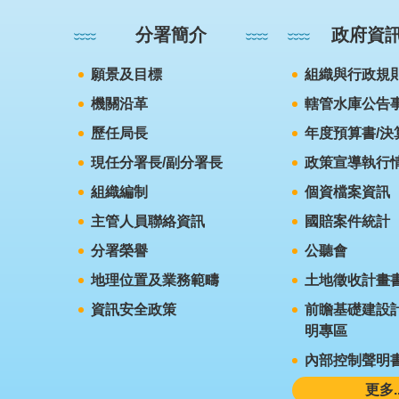
分署簡介
政府資
願景及目標
組織與行政規
機關沿革
轄管水庫公告
歷任局長
年度預算書/決
現任分署長/副分署長
政策宣導執行
組織編制
個資檔案資訊
主管人員聯絡資訊
國賠案件統計
分署榮譽
公聽會
地理位置及業務範疇
土地徵收計畫
資訊安全政策
前瞻基礎建設計
明專區
內部控制聲明
更多..