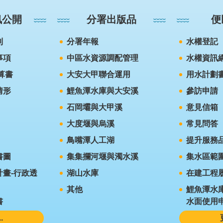
訊公開
分署出版品
便
則
分署年報
水權登記
事項
中區水資源調配管理
水權資訊
算書
大安大甲聯合運用
用水計劃
情形
鯉魚潭水庫與大安溪
參訪申請
石岡壩與大甲溪
意見信箱
大度堰與烏溪
常見問答
鳥嘴潭人工湖
提升服務
書圖
集集攔河堰與濁水溪
集水區範
畫-行政透
湖山水庫
在建工程
其他
鯉魚潭水
書
水面使用
.