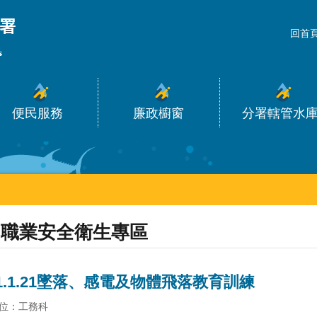
_
回首
便民服務
廉政櫥窗
分署轄管水
職業安全衛生專區
21.1.21墜落、感電及物體飛落教育訓練
位：工務科