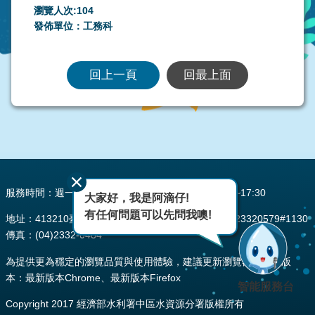
瀏覽人次:
104
發佈單位：工務科
回上一頁
回最上面
:::
服務時間：週一至週五 AM08:00~12:00 PM13:30~17:30
大家好，我是阿滴仔!
有任何問題可以先問我噢!
地址：413210臺中市霧峰區峰堤路195號 電話：(04)23320579#1130
傳真：(04)2332-0484
為提供更為穩定的瀏覽品質與使用體驗，建議更新瀏覽器至以下版
本：最新版本Chrome、最新版本Firefox
智能服務台
Copyright 2017 經濟部水利署中區水資源分署版權所有