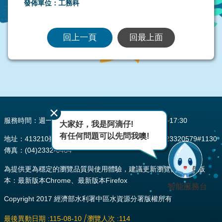
發佈單位：工務科
回上一頁
回最上面
:::
服務時間：週一至週五 AM08:00~12:00 PM13:30~17:30
大家好，我是阿滴仔!
有任何問題可以先問我噢!
地址：413210臺中市霧峰區峰堤路195號 電話：(04)23320579#1130
傳真：(04)2332-0484
為提供更為穩定的瀏覽品質與使用體驗，建議更新瀏覽器至以下版
本：最新版本Chrome、最新版本Firefox
智能服務台
Copyright 2017 經濟部水利署中區水資源分署版權所有
最後異動日期
115-08-10
瀏覽人次
114