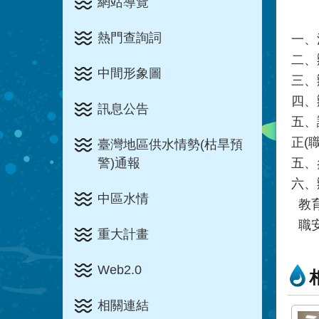
網站導覽
熱門查詢詞
一、
二、
中間形象圖
三、
四、
訊息公告
五、
正(
臺灣地區供水情勢(枯旱預
五、
警)通報
六、
中區水情
教育
職安
重大計畫
Web2.0
相關連結