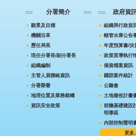
分署簡介
政府資
願景及目標
組織與行政規
機關沿革
轄管水庫公告
歷任局長
年度預算書/決
現任分署長/副分署長
政策宣導執行
組織編制
個資檔案資訊
主管人員聯絡資訊
國賠案件統計
分署榮譽
公聽會
地理位置及業務範疇
土地徵收計畫
資訊安全政策
前瞻基礎建設計
明專區
內部控制聲明
更多..