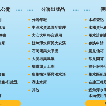
訊公開
分署出版品
便
則
分署年報
水權登記
事項
中區水資源調配管理
水權資訊
算書
大安大甲聯合運用
用水計劃
情形
鯉魚潭水庫與大安溪
參訪申請
石岡壩與大甲溪
意見信箱
大度堰與烏溪
常見問答
鳥嘴潭人工湖
提升服務
書圖
集集攔河堰與濁水溪
集水區範
畫-行政透
湖山水庫
在建工程
其他
鯉魚潭水
書
水面使用
.