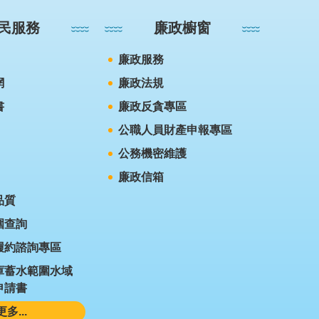
民服務
廉政櫥窗
廉政服務
網
廉政法規
書
廉政反貪專區
公職人員財產申報專區
公務機密維護
廉政信箱
品質
圍查詢
履約諮詢專區
庫蓄水範圍水域
申請書
更多...