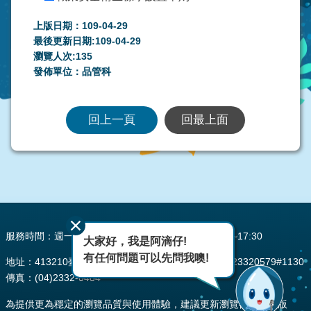
上版日期：109-04-29
最後更新日期:109-04-29
瀏覽人次:
135
發佈單位：品管科
回上一頁
回最上面
:::
服務時間：週一至週五 AM08:00~12:00 PM13:30~17:30
大家好，我是阿滴仔!
有任何問題可以先問我噢!
地址：413210臺中市霧峰區峰堤路195號 電話：(04)23320579#1130
傳真：(04)2332-0484
為提供更為穩定的瀏覽品質與使用體驗，建議更新瀏覽器至以下版