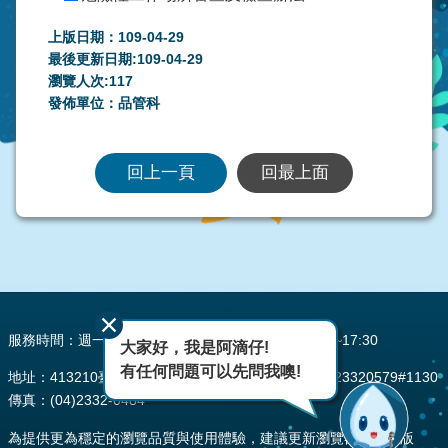
上版日期：109-04-29
最後更新日期:109-04-29
瀏覽人次:
117
發佈單位：品管科
回上一頁
回最上面
:::
服務時間：週一至週五 AM08:00~12:00 PM13:30~17:30
大家好，我是阿滴仔!
有任何問題可以先問我噢!
地址：413210臺中市霧峰區峰堤路195號 電話：(04)23320579#1130
傳真：(04)2332-0484
為提供更為穩定的瀏覽品質與使用體驗，建議更新瀏覽器至以下版