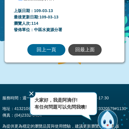
上版日期：109-03-13
最後更新日期:109-03-13
瀏覽人次:
114
發佈單位：中區水資源分署
回上一頁
回最上面
:::
服務時間：週一至週五 AM08:00~12:00 PM13:30~17:30
大家好，我是阿滴仔!
有任何問題可以先問我噢!
地址：413210臺中市霧峰區峰堤路195號 電話：(04)23320579#1130
傳真：(04)2332-0484
為提供更為穩定的瀏覽品質與使用體驗，建議更新瀏覽器至以下版