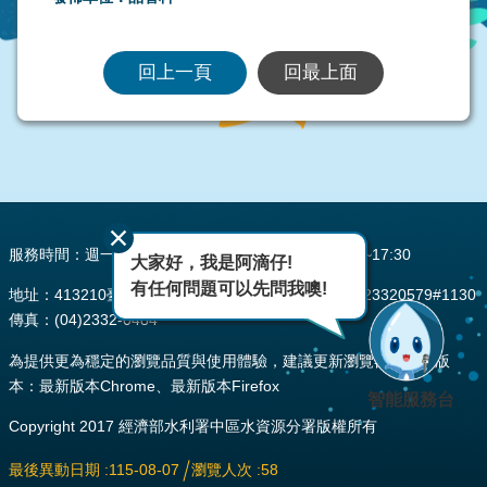
回上一頁
回最上面
:::
服務時間：週一至週五 AM08:00~12:00 PM13:30~17:30
大家好，我是阿滴仔!
有任何問題可以先問我噢!
地址：413210臺中市霧峰區峰堤路195號 電話：(04)23320579#1130
傳真：(04)2332-0484
為提供更為穩定的瀏覽品質與使用體驗，建議更新瀏覽器至以下版
本：最新版本Chrome、最新版本Firefox
智能服務台
Copyright 2017 經濟部水利署中區水資源分署版權所有
最後異動日期
115-08-07
瀏覽人次
58