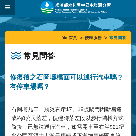
跳到主要內容區塊
:::
_
:::
:::
首頁
便民服務
常見問答
常見問答
修復後之石岡壩橋面可以通行汽車嗎？
有停車場嗎？
石岡壩九二一震災右岸17、18號閘門因斷層造
成約8公尺落差，復建時落差段以步行階梯方式
銜接，已無法通行汽車，如需開車至右岸921紀
念公園可經由上游長庚橋或下游埤豐橋開車前