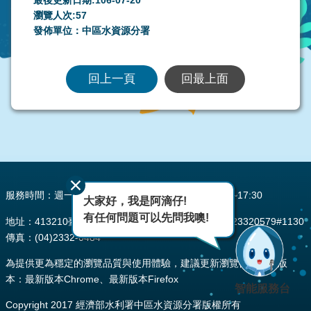
最後更新日期:106-07-20
瀏覽人次:
57
發佈單位：中區水資源分署
回上一頁
回最上面
:::
服務時間：週一至週五 AM08:00~12:00 PM13:30~17:30
大家好，我是阿滴仔!
有任何問題可以先問我噢!
地址：413210臺中市霧峰區峰堤路195號 電話：(04)23320579#1130
傳真：(04)2332-0484
為提供更為穩定的瀏覽品質與使用體驗，建議更新瀏覽器至以下版
本：最新版本Chrome、最新版本Firefox
智能服務台
Copyright 2017 經濟部水利署中區水資源分署版權所有