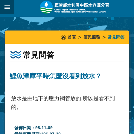
跳到主要內容區塊
:::
_
:::
:::
首頁
便民服務
常見問答
常見問答
鯉魚潭庫平時怎麼沒看到放水？
放水是由地下的壓力鋼管放的,所以是看不到
的。
發佈日期：98-11-09