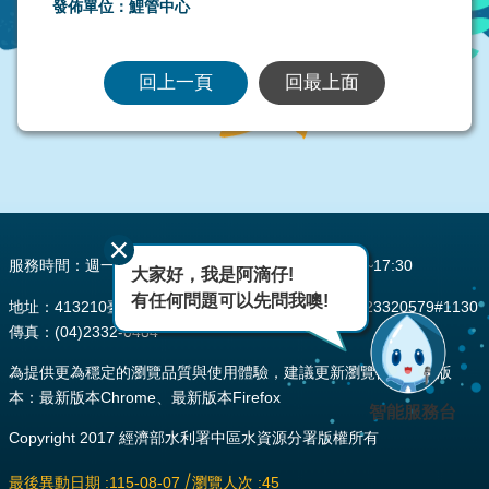
發佈單位：鯉管中心
回上一頁
回最上面
:::
服務時間：週一至週五 AM08:00~12:00 PM13:30~17:30
大家好，我是阿滴仔!
有任何問題可以先問我噢!
地址：413210臺中市霧峰區峰堤路195號 電話：(04)23320579#1130
傳真：(04)2332-0484
為提供更為穩定的瀏覽品質與使用體驗，建議更新瀏覽器至以下版
本：最新版本Chrome、最新版本Firefox
智能服務台
Copyright 2017 經濟部水利署中區水資源分署版權所有
最後異動日期
115-08-07
瀏覽人次
45