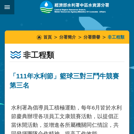
跳到主要內容區塊
:::
_
:::
:::
首頁
分署簡介
分署榮譽
非工程類
非工程類
「111年水利節」籃球三對三鬥牛競賽
第三名
水利署為倡導員工積極運動，每年
6
月皆於水利
節慶典辦理各項員工文康競賽活動，以提倡正
當休閒活動，並增進各所屬機關同仁情誼，共
同發揮團隊合作精神，提高工作效能。