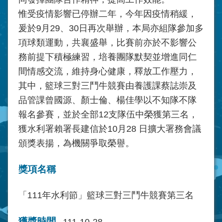
惟受疫情影響已停辦二年，今年因疫情稍緩，
爰於
9
月
29
、
30
日再次舉辦，本局亦組隊參加多
項球類運動，共襄盛舉，比賽前亦於不影響公
務前提下積極練習，培養團隊默契並增進同仁
間情感交流，維持身心健康，釋放工作壓力，
其中，籃球三對三鬥牛競賽由養護課蔡誌崇及
品管課曾國源、顏士倫、楊佳學以不知隊不隊
報名參賽，並於全部
12
支隊伍中榮獲第三名，
獲水利署賴署長建信於
10
月
28
日擴大署務會議
頒獎表揚，為機關爭取榮譽。
獎項名稱
「111年水利節」籃球三對三鬥牛競賽第三名
獲獎時間