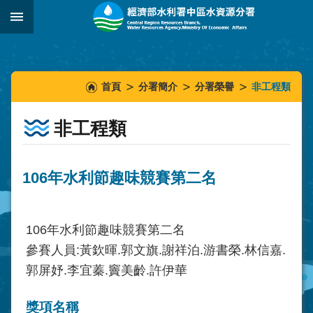
跳到主要內容區塊
:::
_
:::
:::
首頁
分署簡介
分署榮譽
非工程類
非工程類
106年水利節趣味競賽第二名
106年水利節趣味競賽第二名
參賽人員:黃欽暉.郭文旗.謝祥泊.游書榮.林信嘉.
郭屏妤.李宜蓁.竇美齡.許伊華
獎項名稱